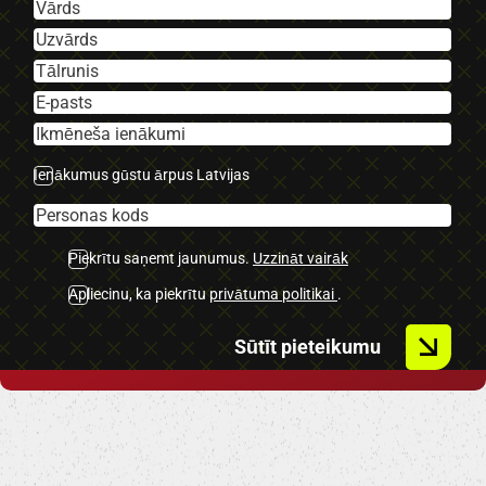
-Aizmugurējie parkingsensori.
-Atpakaļ sakata kamera.
-Gaisa kondicionieris.
-Klimata kontrole.
-Lietus sensors.
-Borta dators.
Ienākumus gūstu ārpus Latvijas
-Kruīza kontrole.
-Keyless go.
-Tonēti aizmugurējie logi.
Piekrītu saņemt jaunumus.
Uzzināt vairāk
-Sporta režīms.
-Lietie diski.
Apliecinu, ka piekrītu
privātuma politikai
.
-Navigācija.
-2 Atslēgas.
Sūtīt pieteikumu
-LED dienas gaismas.
-Automātiskās tuvās gaismas.
-U.C. ekstras.