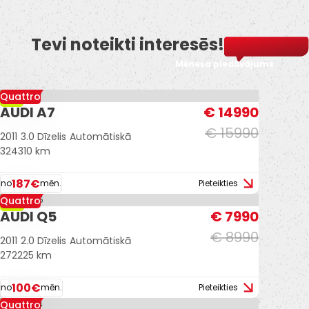
Tevi noteikti interesēs!
Mēneša piedāvājums
Quattro
-6%
AUDI A7
€ 14990
€ 15990
2011
3.0 Dīzelis
Automātiskā
324310 km
187€
no
mēn.
Pieteikties
Quattro
-11%
AUDI Q5
€ 7990
€ 8990
2011
2.0 Dīzelis
Automātiskā
272225 km
100€
no
mēn.
Pieteikties
Quattro
-12%