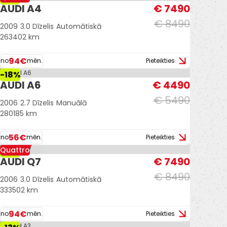
AUDI A4
€ 7490
€ 8490
2009
3.0 Dīzelis
Automātiskā
263402 km
94€
no
mēn.
Pieteikties
-18%
AUDI A6
€ 4490
€ 5490
2006
2.7 Dīzelis
Manuālā
280185 km
56€
no
mēn.
Pieteikties
Quattro
-12%
AUDI Q7
€ 7490
€ 8490
2006
3.0 Dīzelis
Automātiskā
333502 km
94€
no
mēn.
Pieteikties