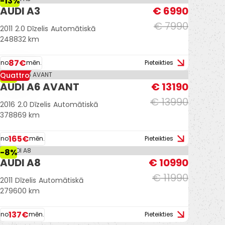
-13%
AUDI A3
€ 6990
€ 7990
2011
2.0 Dīzelis
Automātiskā
248832 km
87€
no
mēn.
Pieteikties
Quattro
-6%
AUDI A6 AVANT
€ 13190
€ 13990
2016
2.0 Dīzelis
Automātiskā
378869 km
165€
no
mēn.
Pieteikties
-8%
AUDI A8
€ 10990
€ 11990
2011
Dīzelis
Automātiskā
279600 km
137€
no
mēn.
Pieteikties