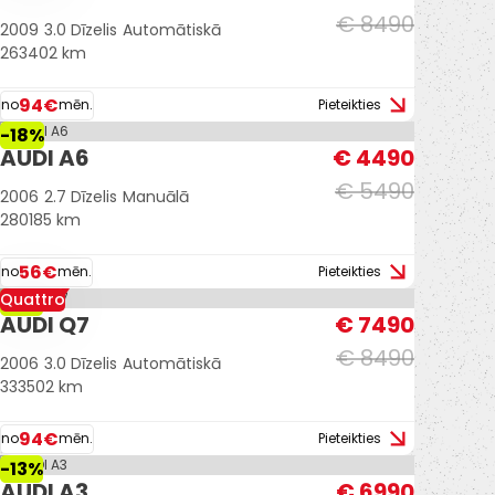
€ 8490
2009
3.0 Dīzelis
Automātiskā
263402 km
94€
no
mēn.
Pieteikties
-18%
AUDI A6
€ 4490
€ 5490
2006
2.7 Dīzelis
Manuālā
280185 km
56€
no
mēn.
Pieteikties
Quattro
-12%
AUDI Q7
€ 7490
€ 8490
2006
3.0 Dīzelis
Automātiskā
333502 km
94€
no
mēn.
Pieteikties
-13%
AUDI A3
€ 6990