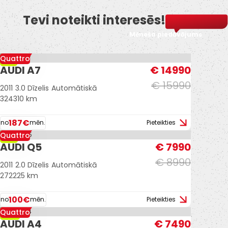
Tevi noteikti interesēs!
Mēneša piedāvājums
Quattro
-6%
AUDI A7
€ 14990
€ 15990
2011
3.0 Dīzelis
Automātiskā
324310 km
187€
no
mēn.
Pieteikties
Quattro
-11%
AUDI Q5
€ 7990
€ 8990
2011
2.0 Dīzelis
Automātiskā
272225 km
100€
no
mēn.
Pieteikties
Quattro
-12%
AUDI A4
€ 7490