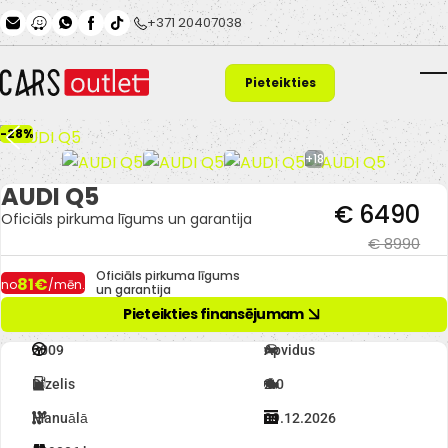
Skip to main content
+371 20407038
Pieteikties
T
finansējumam
-28%
+18
AUDI Q5
€ 6490
Oficiāls pirkuma līgums un garantija
€ 8990
Oficiāls pirkuma līgums
81€
no
/mēn.
un garantija
Pieteikties finansējumam
2009
Apvidus
Dīzelis
2.0
Manuālā
09.12.2026