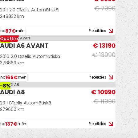
€ 7990
2011
2.0 Dīzelis
Automātiskā
248832 km
87€
no
mēn.
Pieteikties
Quattro
-6%
AUDI A6 AVANT
€ 13190
€ 13990
2016
2.0 Dīzelis
Automātiskā
378869 km
165€
no
mēn.
Pieteikties
-8%
AUDI A8
€ 10990
€ 11990
2011
Dīzelis
Automātiskā
279600 km
137€
no
mēn.
Pieteikties