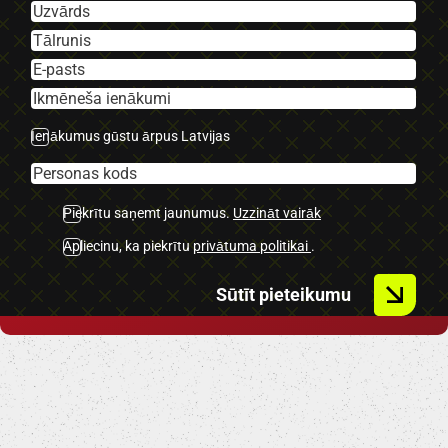
-Audi multimedija.
-Kruīza kontrole.
-Mazs nobraukums.
-Tonēti aizmugurējie stikli.
-Lietus sensors.
Ienākumus gūstu ārpus Latvijas
-Aizmugurējie parkošanās sensori.
-Miglas lukturi.
Piekrītu saņemt jaunumus.
Uzzināt vairāk
U.C ekstras.
Apliecinu, ka piekrītu
privātuma politikai
.
Sūtīt pieteikumu