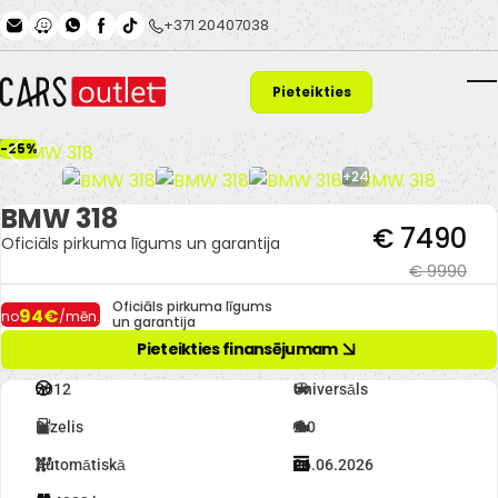
Skip to main content
+371 20407038
Pieteikties
T
finansējumam
-25%
+24
BMW 318
€ 7490
Oficiāls pirkuma līgums un garantija
€ 9990
Oficiāls pirkuma līgums
94€
no
/mēn.
un garantija
Pieteikties finansējumam
2012
Universāls
Dīzelis
2.0
Automātiskā
26.06.2026