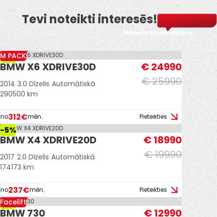
Tevi noteikti interesēs!
Mēneša piedāvājums
M PACK
-4%
BMW X6 XDRIVE30D
€ 24990
€ 25990
2014
3.0 Dīzelis
Automātiskā
290500 km
312€
no
mēn.
Pieteikties
-5%
BMW X4 XDRIVE20D
€ 18990
€ 19990
2017
2.0 Dīzelis
Automātiskā
174173 km
237€
no
mēn.
Pieteikties
Facelift
-7%
BMW 730
€ 12990