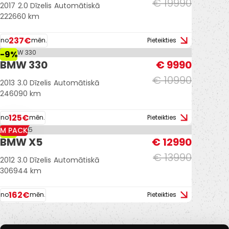
€ 19990
2017
2.0 Dīzelis
Automātiskā
222660 km
237€
no
mēn.
Pieteikties
-9%
BMW 330
€ 9990
€ 10990
2013
3.0 Dīzelis
Automātiskā
246090 km
125€
no
mēn.
Pieteikties
M PACK
-7%
BMW X5
€ 12990
€ 13990
2012
3.0 Dīzelis
Automātiskā
306944 km
162€
no
mēn.
Pieteikties