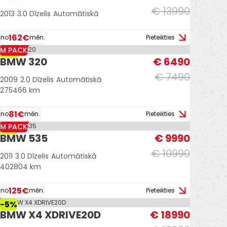
€ 13990
2013
3.0 Dīzelis
Automātiskā
162€
no
mēn.
Pieteikties
M PACK
-13%
BMW 320
€ 6490
€ 7490
2009
2.0 Dīzelis
Automātiskā
275466 km
81€
no
mēn.
Pieteikties
M PACK
-9%
BMW 535
€ 9990
€ 10990
2011
3.0 Dīzelis
Automātiskā
402804 km
125€
no
mēn.
Pieteikties
-5%
BMW X4 XDRIVE20D
€ 18990