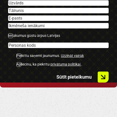
-Navigācija.
-Parking sensori.
-Navigācija.
-El. Atverams bagažnieks.
-Start/stop.
Ienākumus gūstu ārpus Latvijas
-Bluetooth.
– U.C. ekstras
Piekrītu saņemt jaunumus.
Uzzināt vairāk
Apliecinu, ka piekrītu
privātuma politikai
.
Sūtīt pieteikumu