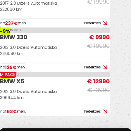
€ 19990
2017
2.0 Dīzelis
Automātiskā
222660 km
237€
no
mēn.
Pieteikties
-9%
BMW 330
€ 9990
€ 10990
2013
3.0 Dīzelis
Automātiskā
246090 km
125€
no
mēn.
Pieteikties
M PACK
-7%
BMW X5
€ 12990
€ 13990
2012
3.0 Dīzelis
Automātiskā
306944 km
162€
no
mēn.
Pieteikties