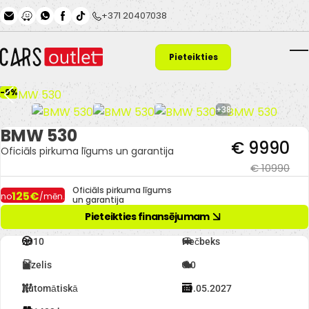
Skip to main content
+371 20407038
Pieteikties
T
finansējumam
-9%
+38
BMW 530
€ 9990
Oficiāls pirkuma līgums un garantija
€ 10990
Oficiāls pirkuma līgums
125€
no
/mēn.
un garantija
Pieteikties finansējumam
2010
Hečbeks
Dīzelis
3.0
Automātiskā
19.05.2027