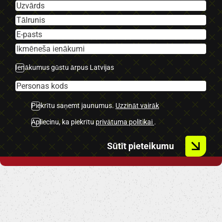
-Sport/comfort funcija.
-Navigācija.
-BMW Multimēdija.
-Atpakaļ skata kamera.
-Priekšējie parking sensori.
Ienākumus gūstu ārpus Latvijas
-Aizmugurējie parking sensori.
-Bluetooth.
-2 Atslēgas.
Piekrītu saņemt jaunumus.
Uzzināt vairāk
U.C Ekstras.
Apliecinu, ka piekrītu
privātuma politikai
.
Sūtīt pieteikumu