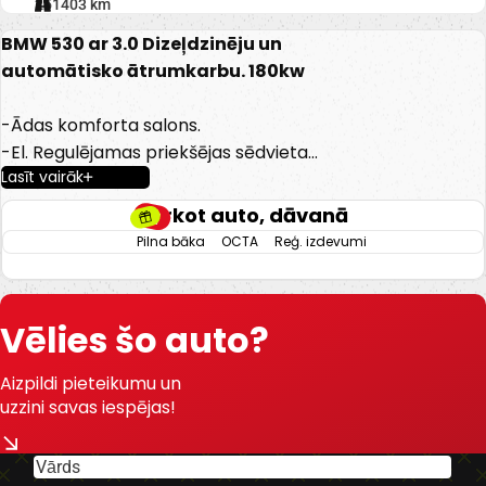
251403 km
BMW 530 ar 3.0 Dizeļdzinēju un
automātisko ātrumkarbu. 180kw
-Ādas komforta salons.
-El. Regulējamas priekšējas sēdvietas
Lasīt vairāk
ar atmiņu.
-El. Regulējamas aizmugurējas
Pērkot auto, dāvanā
sēdvietas ar atmiņu.
Pilna bāka
OCTA
Reģ. izdevumi
-Apsildāmas/ventilējamas priekšējas
sēdvietas.
-El. Nolokāmi spoguļi.
Vēlies šo auto?
-El. Regulējama stūre ar atmiņu.
-Head up.
Aizpildi pieteikumu un
-El. Atverams bagažnieks.
uzzini savas iespējas!
-Līniju asistenti.
-Automātiksas dienas gaismas.
-Autohold funcija.