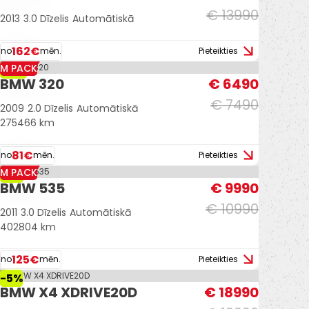
€ 13990
2013
3.0 Dīzelis
Automātiskā
162€
no
mēn.
Pieteikties
M PACK
-13%
BMW 320
€ 6490
€ 7490
2009
2.0 Dīzelis
Automātiskā
275466 km
81€
no
mēn.
Pieteikties
M PACK
-9%
BMW 535
€ 9990
€ 10990
2011
3.0 Dīzelis
Automātiskā
402804 km
125€
no
mēn.
Pieteikties
-5%
BMW X4 XDRIVE20D
€ 18990