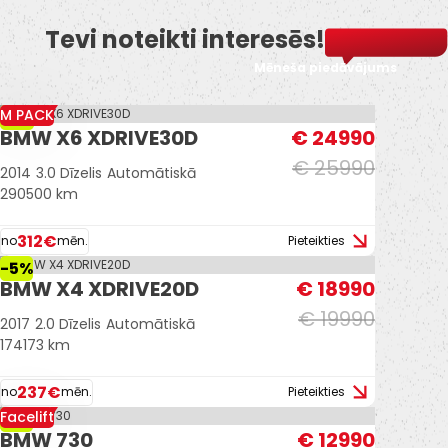
Tevi noteikti interesēs!
Mēneša piedāvājums
M PACK
-4%
BMW X6 XDRIVE30D
€ 24990
€ 25990
2014
3.0 Dīzelis
Automātiskā
290500 km
312€
no
mēn.
Pieteikties
-5%
BMW X4 XDRIVE20D
€ 18990
€ 19990
2017
2.0 Dīzelis
Automātiskā
174173 km
237€
no
mēn.
Pieteikties
Facelift
-7%
BMW 730
€ 12990