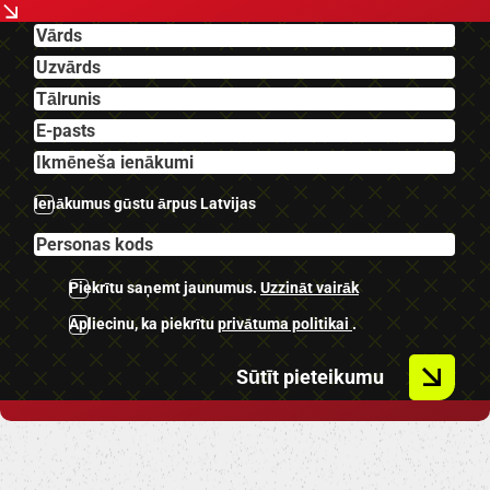
-U.C. ekstras.
Ienākumus gūstu ārpus Latvijas
Piekrītu saņemt jaunumus.
Uzzināt vairāk
Apliecinu, ka piekrītu
privātuma politikai
.
Sūtīt pieteikumu