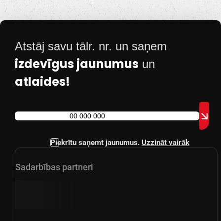
Atstāj savu tālr. nr. un saņem
izdevīgus jaunumus
un
atlaides!
Piekrītu saņemt jaunumus.
Uzzināt vairāk
Sadarbības partneri