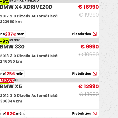
-5%
BMW X4 XDRIVE20D
€ 18990
€ 19990
2017
2.0 Dīzelis
Automātiskā
222660 km
237€
no
mēn.
Pieteikties
-9%
BMW 330
€ 9990
€ 10990
2013
3.0 Dīzelis
Automātiskā
246090 km
125€
no
mēn.
Pieteikties
M PACK
-7%
BMW X5
€ 12990
€ 13990
2012
3.0 Dīzelis
Automātiskā
306944 km
162€
no
mēn.
Pieteikties