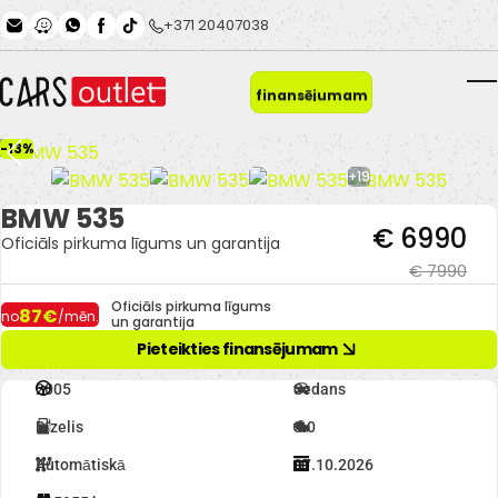
Skip to main content
+371 20407038
Pieteikties
finansējumam
T
-13%
+19
BMW 535
€ 6990
Oficiāls pirkuma līgums un garantija
€ 7990
Oficiāls pirkuma līgums
87€
no
/mēn.
un garantija
Pieteikties finansējumam
2005
Sedans
Dīzelis
3.0
Automātiskā
07.10.2026