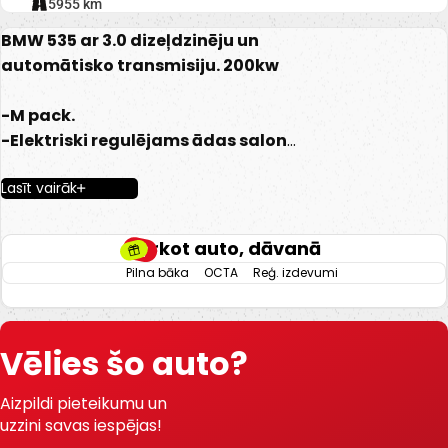
315955 km
BMW 535 ar 3.0 dizeļdzinēju un
automātisko transmisiju. 200kw
-M pack.
-Elektriski regulējams ādas salons
ar atmiņu.
Lasīt vairāk
-Apsildāmas priekšējās sēdvietas.
-Elektriski vadāmi logi.
-Elektriski regulējami spoguļi.
Pērkot auto, dāvanā
-Kondicionieris.
Pilna bāka
OCTA
Reģ. izdevumi
-Klimata kontrole.
-Automātiskā transmisija.
-Kruīzkontrole.
Vēlies šo auto?
-BMW Multimēdija.
-Tonēti logi.
Aizpildi pieteikumu un
-Miglas lukturi.
uzzini savas iespējas!
-Xenon lukturi.