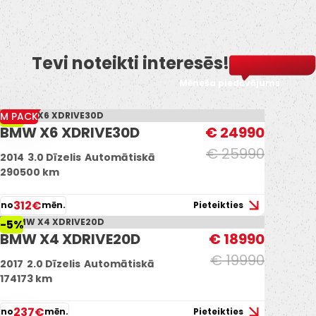
Tevi noteikti interesēs!
Mēneša piedāvājums
M PACK
-4%
BMW X6 XDRIVE30D
€ 24990
€ 25990
2014
3.0 Dīzelis
Automātiskā
290500 km
312€
no
mēn.
Pieteikties
-5%
BMW X4 XDRIVE20D
€ 18990
€ 19990
2017
2.0 Dīzelis
Automātiskā
174173 km
237€
no
mēn.
Pieteikties