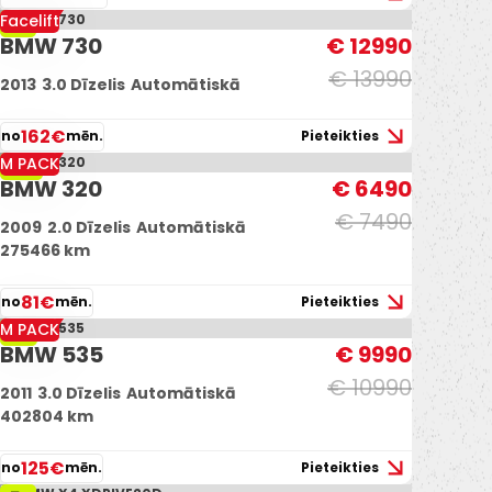
Facelift
-7%
BMW 730
€ 12990
€ 13990
2013
3.0 Dīzelis
Automātiskā
162€
no
mēn.
Pieteikties
M PACK
-13%
BMW 320
€ 6490
€ 7490
2009
2.0 Dīzelis
Automātiskā
275466 km
81€
no
mēn.
Pieteikties
M PACK
-9%
BMW 535
€ 9990
€ 10990
2011
3.0 Dīzelis
Automātiskā
402804 km
125€
no
mēn.
Pieteikties