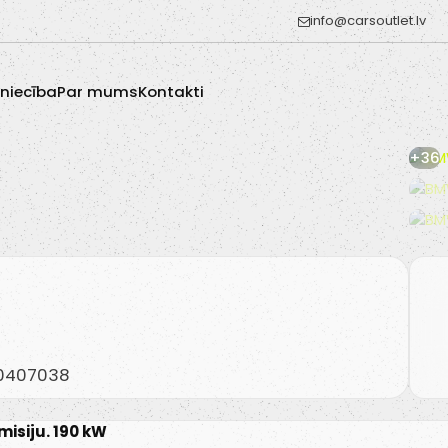
info@carsoutlet.lv
zniecība
Par mums
Kontakti
+36
20407038
misiju. 190 kW