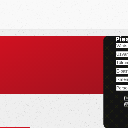
Pie
iepām.
Pi
Ap