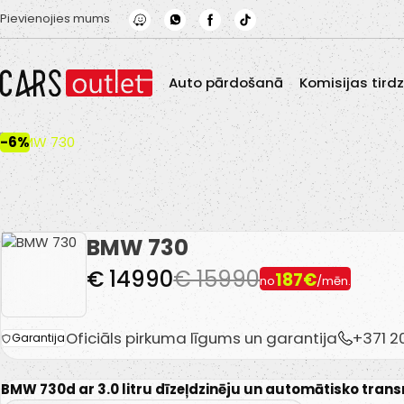
Skip to main content
Pievienojies mums
Auto pārdošanā
Komisijas tird
-6%
BMW 730
€ 14990
€ 15990
187€
no
/mēn.
Oficiāls pirkuma līgums un garantija
+371 
Garantija
BMW 730d ar 3.0 litru dīzeļdzinēju un automātisko trans