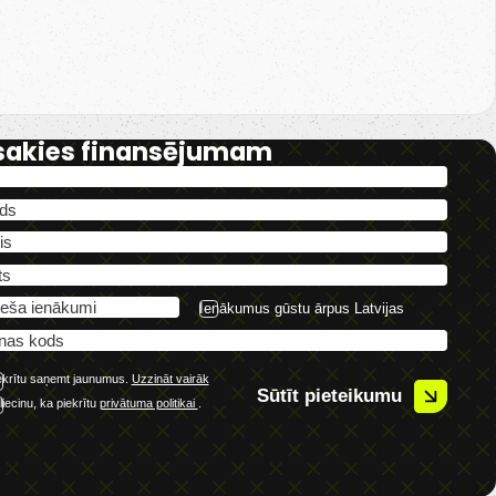
sakies finansējumam
Ienākumus gūstu ārpus Latvijas
ekrītu saņemt jaunumus.
Uzzināt vairāk
Sūtīt pieteikumu
liecinu, ka piekrītu
privātuma politikai
.