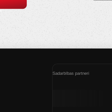
s
Sadarbības partneri