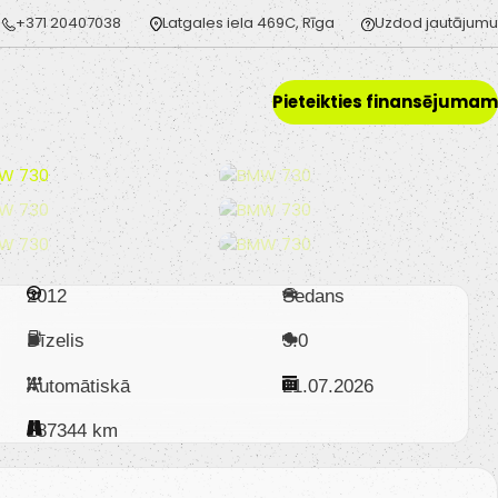
+371 20407038
Latgales iela 469C, Rīga
Uzdod jautājumu
Pieteikties finansējumam
2012
Sedans
Dīzelis
3.0
Automātiskā
21.07.2026
287344 km