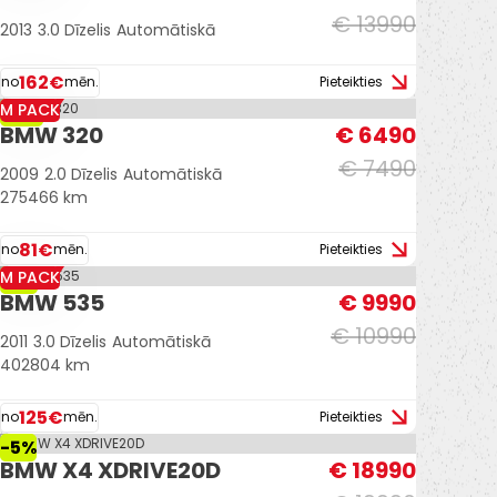
€ 13990
2013
3.0 Dīzelis
Automātiskā
162€
no
mēn.
Pieteikties
M PACK
-13%
BMW 320
€ 6490
€ 7490
2009
2.0 Dīzelis
Automātiskā
275466 km
81€
no
mēn.
Pieteikties
M PACK
-9%
BMW 535
€ 9990
€ 10990
2011
3.0 Dīzelis
Automātiskā
402804 km
125€
no
mēn.
Pieteikties
-5%
BMW X4 XDRIVE20D
€ 18990