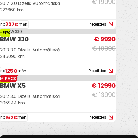
€ 19990
2017
2.0 Dīzelis
Automātiskā
222660 km
237€
no
mēn.
Pieteikties
-9%
BMW 330
€ 9990
€ 10990
2013
3.0 Dīzelis
Automātiskā
246090 km
125€
no
mēn.
Pieteikties
M PACK
-7%
BMW X5
€ 12990
€ 13990
2012
3.0 Dīzelis
Automātiskā
306944 km
162€
no
mēn.
Pieteikties