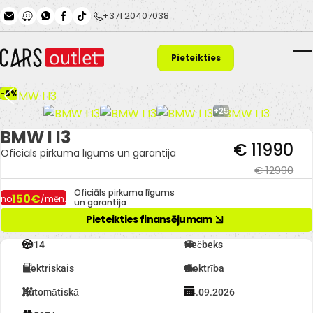
Skip to main content
+371 20407038
Pieteikties
T
finansējumam
-8%
+25
BMW I I3
€ 11990
Oficiāls pirkuma līgums un garantija
€ 12990
Oficiāls pirkuma līgums
150€
no
/mēn.
un garantija
Pieteikties finansējumam
2014
Hečbeks
Elektriskais
Elektrība
Automātiskā
04.09.2026