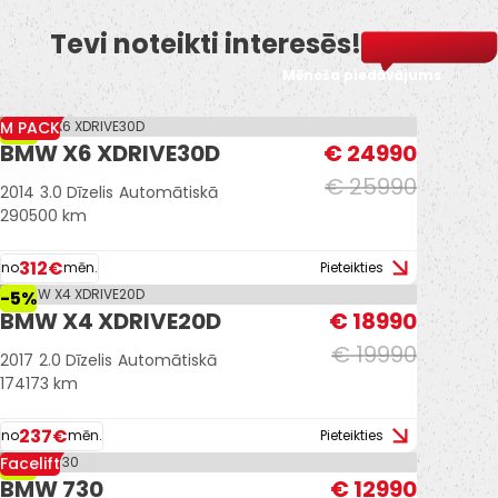
Tevi noteikti interesēs!
U.c ekstras.
Mēneša piedāvājums
M PACK
-4%
BMW X6 XDRIVE30D
€ 24990
€ 25990
2014
3.0 Dīzelis
Automātiskā
290500 km
312€
no
mēn.
Pieteikties
-5%
BMW X4 XDRIVE20D
€ 18990
€ 19990
2017
2.0 Dīzelis
Automātiskā
174173 km
237€
no
mēn.
Pieteikties
Facelift
-7%
BMW 730
€ 12990