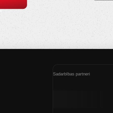
s
Sadarbības partneri