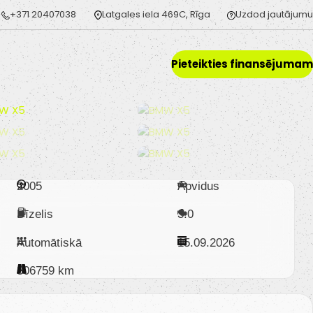
+371 20407038
Latgales iela 469C, Rīga
Uzdod jautājumu
Pieteikties finansējumam
2005
Apvidus
Dīzelis
3.0
Automātiskā
15.09.2026
306759 km