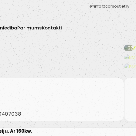
info@carsoutlet.lv
zniecība
Par mums
Kontakti
+22
20407038
iju. Ar 160kw.