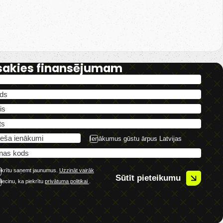
sakies finansējumam
Ienākumus gūstu ārpus Latvijas
ekrītu saņemt jaunumus.
Uzzināt vairāk
Sūtīt pieteikumu
liecinu, ka piekrītu
privātuma politikai
.