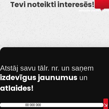
Tevi noteikti interesēs!
Mēneša piedāvājum
Atstāj savu tālr. nr. un saņem
izdevīgus jaunumus
un
atlaides!