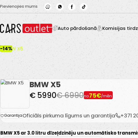
Skip to main content
Pievienojies mums
Auto pārdošanā
Komisijas tird
-14%
BMW X5
€ 5990
€ 6990
75€
no
/mēn.
Oficiāls pirkuma līgums un garantija
+371 
Garantija
BMW X5 ar 3.0 litru dīzeļdzinēju un automātisko transmis