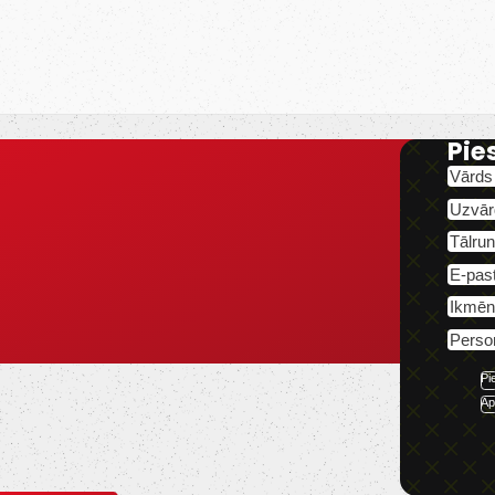
Pie
Pi
Ap