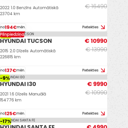
€ 16490
2022
1.0 Benzīns
Automātiskā
23704 km
194€
no
mēn.
Pieteikties
Pilnpiedziņa
-21%
HYUNDAI TUCSON
€ 10990
€ 13990
2015
2.0 Dīzelis
Automātiskā
226815 km
137€
no
mēn.
Pieteikties
-9%
HYUNDAI I30
€ 9990
€ 10990
2021
1.6 Dīzelis
Manuālā
154776 km
125€
no
mēn.
Pieteikties
-17%
HYUNDAI SANTA FE
€ 4990