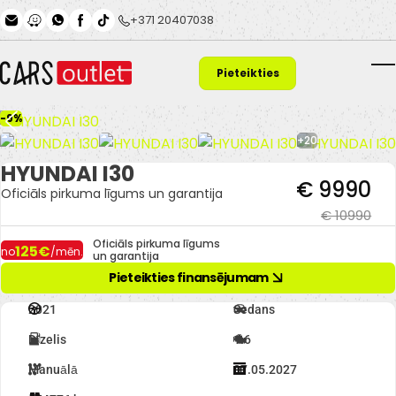
Skip to main content
+371 20407038
Pieteikties
T
finansējumam
-9%
+20
HYUNDAI I30
€ 9990
Oficiāls pirkuma līgums un garantija
€ 10990
Oficiāls pirkuma līgums
125€
no
/mēn.
un garantija
Pieteikties finansējumam
2021
Sedans
Dīzelis
1.6
Manuālā
07.05.2027