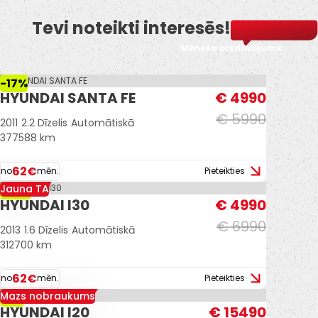
Tevi noteikti interesēs!
Mēneša piedāvājums
-17%
HYUNDAI SANTA FE
€ 4990
€ 5990
2011
2.2 Dīzelis
Automātiskā
377588 km
62€
no
mēn.
Pieteikties
Jauna TA
-29%
HYUNDAI I30
€ 4990
€ 6990
2013
1.6 Dīzelis
Automātiskā
312700 km
62€
no
mēn.
Pieteikties
Mazs nobraukums
-6%
HYUNDAI I20
€ 15490