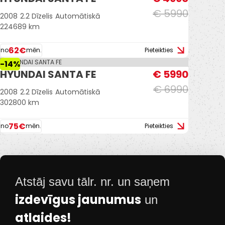
€ 5990
2008
2.2 Dīzelis
Automātiskā
224689 km
62€
no
mēn.
Pieteikties
-14%
HYUNDAI SANTA FE
€ 5990
€ 6990
2008
2.2 Dīzelis
Automātiskā
302800 km
75€
no
mēn.
Pieteikties
Atstāj savu tālr. nr. un saņem
izdevīgus jaunumus
un
atlaides!