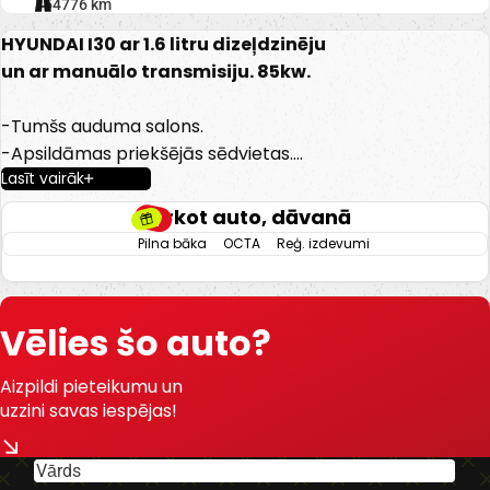
154776 km
HYUNDAI I30 ar 1.6 litru dizeļdzinēju
un ar manuālo transmisiju. 85kw.
-Tumšs auduma salons.
-Apsildāmas priekšējās sēdvietas.
Lasīt vairāk
-Apsildāma sture.
-Elektriski vadāmi logi.
Pērkot auto, dāvanā
-Elektriski regulējami spoguļi.
Pilna bāka
OCTA
Reģ. izdevumi
-Gaisa kondicionieris.
-Klimatkontrole.
-Multifunkcionāla stūre.
Vēlies šo auto?
-Lietus sensors.
-IsoFix sēdeklīšu stiprinājumi.
Aizpildi pieteikumu un
uzzini savas iespējas!
-U.C Ekstras