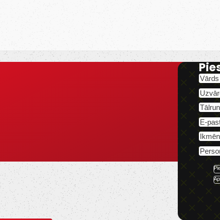
Pie
Pi
Ap