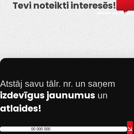
Tevi noteikti interesēs!
Mēneša piedāvājum
Atstāj savu tālr. nr. un saņem
izdevīgus jaunumus
un
atlaides!