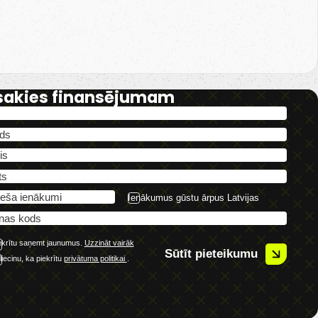
sakies finansējumam
Ienākumus gūstu ārpus Latvijas
ekrītu saņemt jaunumus.
Uzzināt vairāk
Sūtīt pieteikumu
liecinu, ka piekrītu
privātuma politikai
.