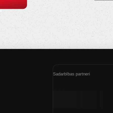
s
Sadarbības partneri