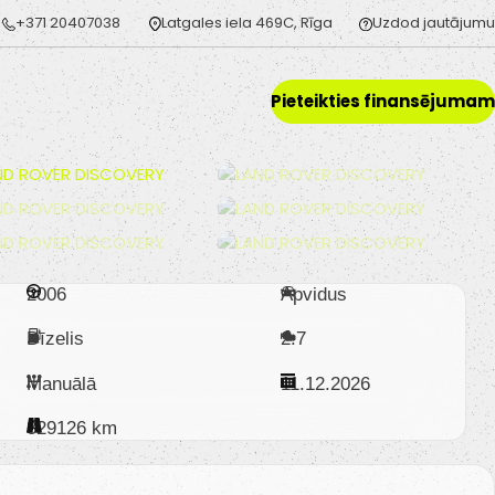
+371 20407038
Latgales iela 469C, Rīga
Uzdod jautājumu
Pieteikties finansējumam
2006
Apvidus
Dīzelis
2.7
Manuālā
11.12.2026
329126 km