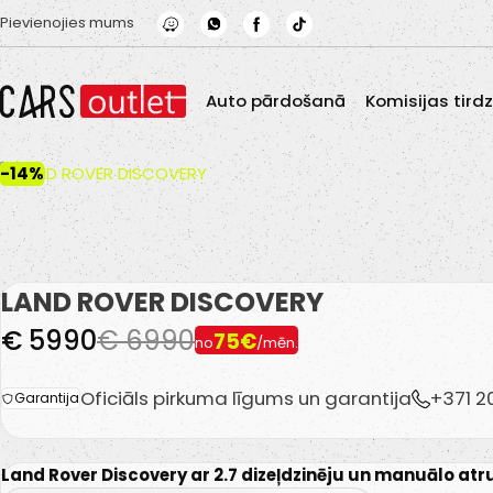
Skip to main content
Pievienojies mums
Auto pārdošanā
Komisijas tird
-14%
LAND ROVER DISCOVERY
€ 5990
€ 6990
75€
no
/mēn.
Oficiāls pirkuma līgums un garantija
+371 
Garantija
Land Rover Discovery ar 2.7 dizeļdzinēju un manuālo at