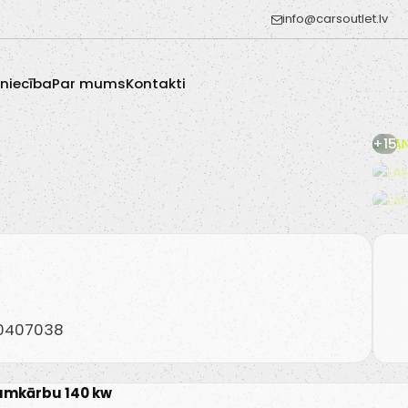
info@carsoutlet.lv
zniecība
Par mums
Kontakti
+15
20407038
rumkārbu 140 kw