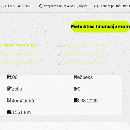
+371 20407038
Latgales iela 469C, Rīga
Uzdod jautājumu
Pieteikties finansējumam
2006
Hečbeks
Dīzelis
2.0
Automātiskā
28.08.2026
261561 km