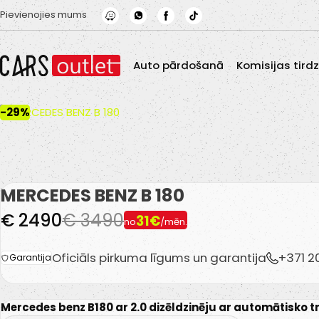
Skip to main content
Pievienojies mums
Auto pārdošanā
Komisijas tird
-29%
MERCEDES BENZ B 180
€ 2490
€ 3490
31€
no
/mēn.
Oficiāls pirkuma līgums un garantija
+371 
Garantija
Mercedes benz B180 ar 2.0 dizēldzinēju ar automātisko 