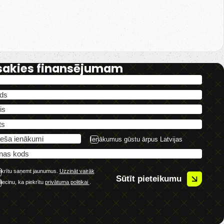
sakies finansējumam
Ienākumus gūstu ārpus Latvijas
ekrītu saņemt jaunumus.
Uzzināt vairāk
Sūtīt pieteikumu
liecinu, ka piekrītu
privātuma politikai
.