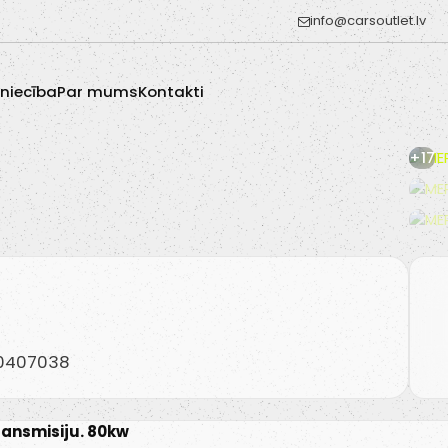
info@carsoutlet.lv
zniecība
Par mums
Kontakti
+17
20407038
transmisiju. 80kw