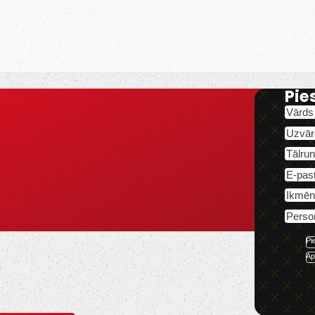
Pie
Pi
Ap