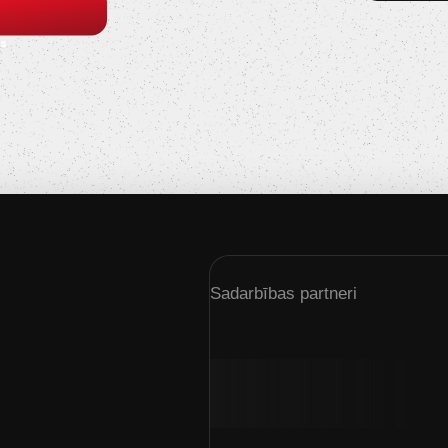
s
Sadarbības partneri