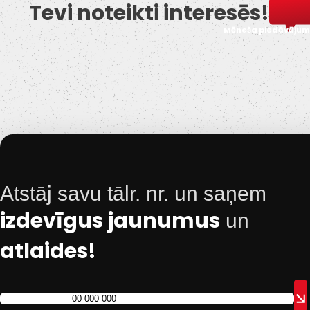
Tevi noteikti interesēs!
Mēneša piedāvājum
Atstāj savu tālr. nr. un saņem
izdevīgus jaunumus
un
atlaides!