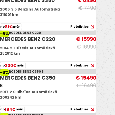
MERCEDES BENZ S350
€ 6490
€ 7490
2005
3.5 Benzīns
Automātiskā
311001 km
81€
no
mēn.
Pieteikties
-6%
MERCEDES BENZ C220
€ 15990
€ 16990
2014
2.1 Dīzelis
Automātiskā
282812 km
200€
no
mēn.
Pieteikties
-6%
MERCEDES BENZ C350
€ 15490
E
€ 16490
2017
2.0 Hibrīds
Automātiskā
208242 km
194€
no
mēn.
Pieteikties