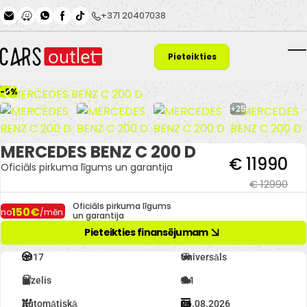
Skip to main content
+371 20407038
Pieteikties
T
finansējumam
-8%
+25
MERCEDES BENZ C 200 D
€ 11990
Oficiāls pirkuma līgums un garantija
€ 12990
Oficiāls pirkuma līgums
150€
no
/mēn.
un garantija
Pieteikties finansējumam
2017
Universāls
Dīzelis
2.1
Automātiskā
26.08.2026