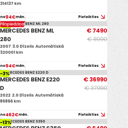
314137 km
94€
no
mēn.
Pieteikties
Pilnpiedziņa
-17%
MERCEDES BENZ ML
€ 7490
280
€ 8990
2007
3.0 Dīzelis
Automātiskā
320001 km
94€
no
mēn.
Pieteikties
-3%
MERCEDES BENZ E220
€ 36990
D
€ 37990
2022
2.0 Dīzelis
Automātiskā
85866 km
462€
no
mēn.
Pieteikties
-13%