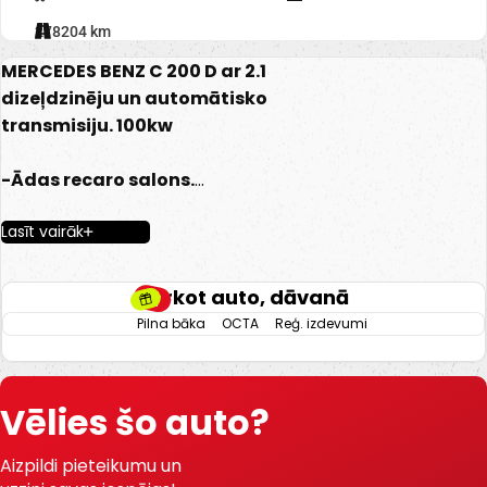
278204 km
MERCEDES BENZ C 200 D ar 2.1
dizeļdzinēju un automātisko
transmisiju. 100kw
-Ādas recaro salons.
-Mercedess multimēdija.
Lasīt vairāk
-Multistūre.
-Apsildāmas sēdvietas.
-El. Regulējamas prieksējas
Pērkot auto, dāvanā
sēdveitas.
Pilna bāka
OCTA
Reģ. izdevumi
-Automatiskā atrumkarba.
-El. Atverams bagažneiks.
-Start/stop.
Vēlies šo auto?
-2 Atslēgas.
-Navigācija.
Aizpildi pieteikumu un
-Bluetooth.