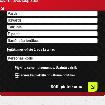
uzzini savas iespējas!
-El. Reguējama stūre.
-Viegletāla diski.
-Dalīta klimata kontrole.
U.C Ekstras.
Ienākumus gūstu ārpus Latvijas
Piekrītu saņemt jaunumus.
Uzzināt vairāk
Apliecinu, ka piekrītu
privātuma politikai
.
Sūtīt pieteikumu