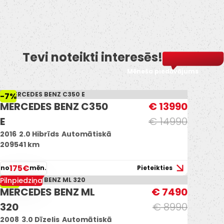
Tevi noteikti interesēs!
Mēneša piedāvājums
-7%
MERCEDES BENZ C350
€ 13990
E
€ 14990
2016
2.0 Hibrīds
Automātiskā
209541 km
175€
no
mēn.
Pieteikties
Pilnpiedziņa
-17%
MERCEDES BENZ ML
€ 7490
320
€ 8990
2008
3.0 Dīzelis
Automātiskā