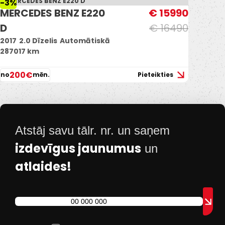
-3%
MERCEDES BENZ E220
€ 15990
D
€ 16490
2017
2.0 Dīzelis
Automātiskā
287017 km
200€
no
mēn.
Pieteikties
Atstāj savu tālr. nr. un saņem
izdevīgus jaunumus
un
atlaides!