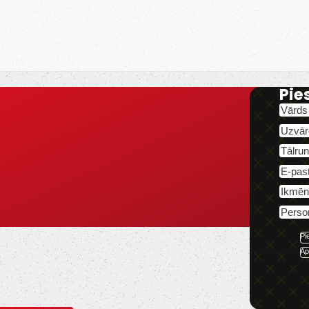
Pie
Pi
Ap