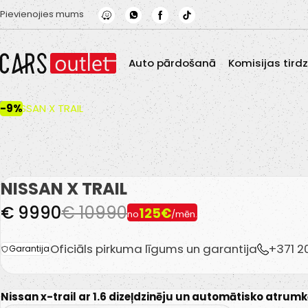
Skip to main content
Pievienojies mums
Auto pārdošanā
Komisijas tird
-9%
NISSAN X TRAIL
€ 9990
€ 10990
125€
no
/mēn.
Oficiāls pirkuma līgums un garantija
+371 
Garantija
Nissan x-trail ar 1.6 dizeļdzinēju un automātisko atrum