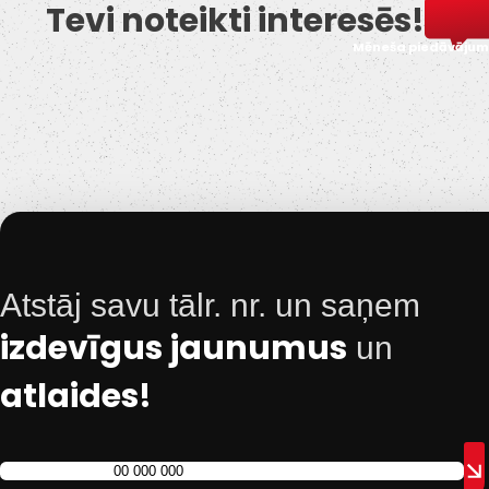
Tevi noteikti interesēs!
Mēneša piedāvājum
Atstāj savu tālr. nr. un saņem
izdevīgus jaunumus
un
atlaides!