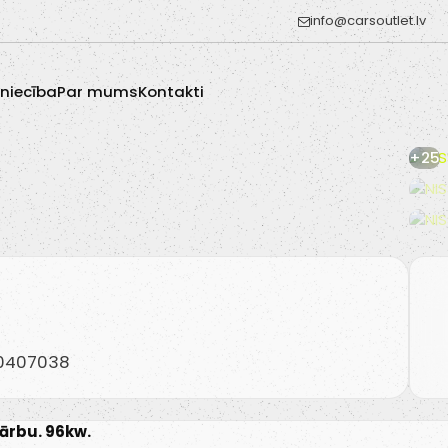
info@carsoutlet.lv
zniecība
Par mums
Kontakti
+25
20407038
kārbu. 96kw.