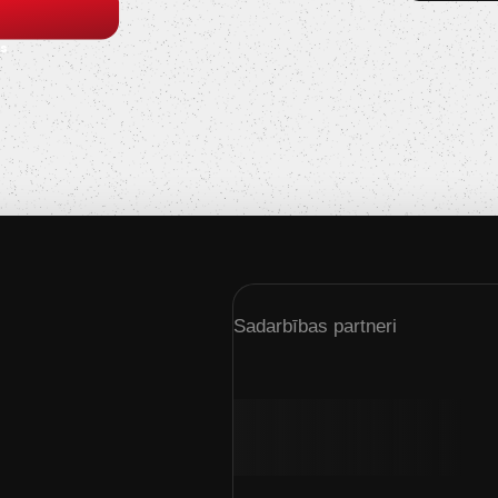
s
Sadarbības partneri