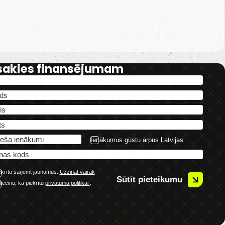
sakies finansējumam
Ienākumus gūstu ārpus Latvijas
ekrītu saņemt jaunumus.
Uzzināt vairāk
Sūtīt pieteikumu
liecinu, ka piekrītu
privātuma politikai
.