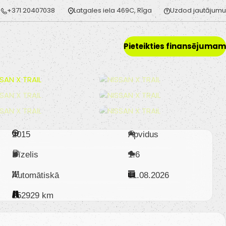
+371 20407038
Latgales iela 469C, Rīga
Uzdod jautājumu
Pieteikties finansējumam
2015
Apvidus
Dīzelis
1.6
Automātiskā
11.08.2026
252929 km