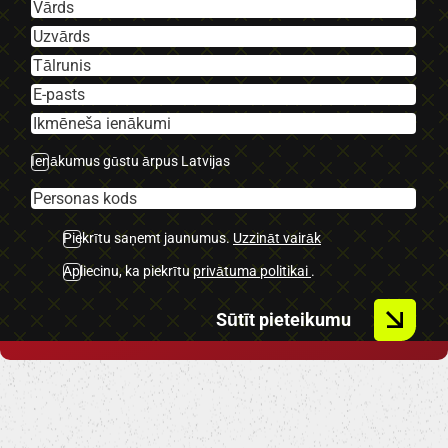
Ienākumus gūstu ārpus Latvijas
Piekrītu saņemt jaunumus.
Uzzināt vairāk
Apliecinu, ka piekrītu
privātuma politikai
.
Sūtīt pieteikumu