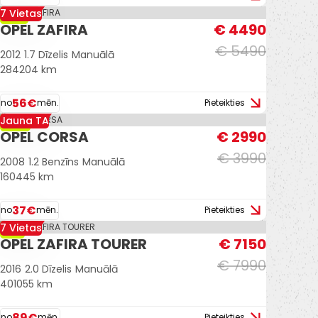
7 Vietas
-18%
OPEL ZAFIRA
€ 4490
€ 5490
2012
1.7 Dīzelis
Manuālā
284204 km
56€
no
mēn.
Pieteikties
Jauna TA
-25%
OPEL CORSA
€ 2990
€ 3990
2008
1.2 Benzīns
Manuālā
160445 km
37€
no
mēn.
Pieteikties
7 Vietas
-11%
OPEL ZAFIRA TOURER
€ 7150
€ 7990
2016
2.0 Dīzelis
Manuālā
401055 km
89€
no
mēn.
Pieteikties