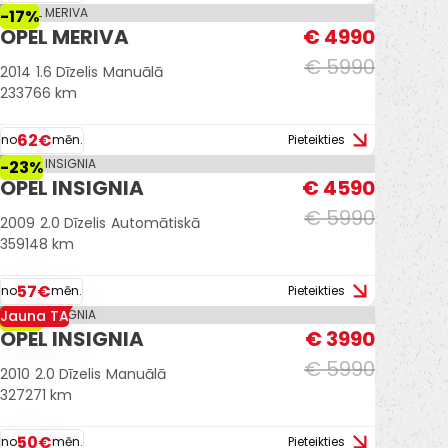
-17%
OPEL MERIVA
€ 4990
€ 5990
2014
1.6 Dīzelis
Manuālā
233766 km
62€
no
mēn.
Pieteikties
-23%
OPEL INSIGNIA
€ 4590
€ 5990
2009
2.0 Dīzelis
Automātiskā
359148 km
57€
no
mēn.
Pieteikties
Jauna TA
-33%
OPEL INSIGNIA
€ 3990
€ 5990
2010
2.0 Dīzelis
Manuālā
327271 km
50€
no
mēn.
Pieteikties