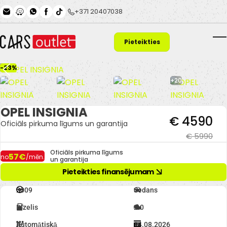
Skip to main content
+371 20407038
Pieteikties
T
finansējumam
-23%
+20
OPEL INSIGNIA
€ 4590
Oficiāls pirkuma līgums un garantija
€ 5990
Oficiāls pirkuma līgums
57€
no
/mēn.
un garantija
Pieteikties finansējumam
2009
Sedans
Dīzelis
2.0
Automātiskā
14.08.2026