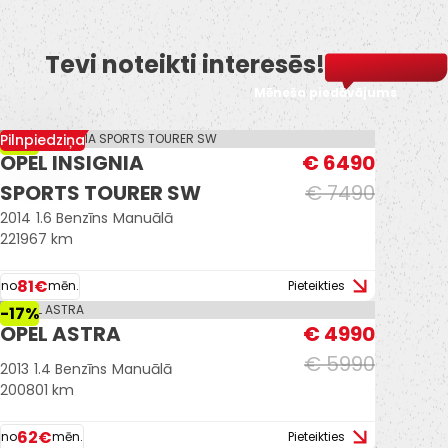
Tevi noteikti interesēs!
Mēneša piedāvājums
Pilnpiedziņa
-13%
OPEL INSIGNIA
€ 6490
SPORTS TOURER SW
€ 7490
2014
1.6 Benzīns
Manuālā
221967 km
81€
no
mēn.
Pieteikties
-17%
OPEL ASTRA
€ 4990
€ 5990
2013
1.4 Benzīns
Manuālā
200801 km
62€
no
mēn.
Pieteikties