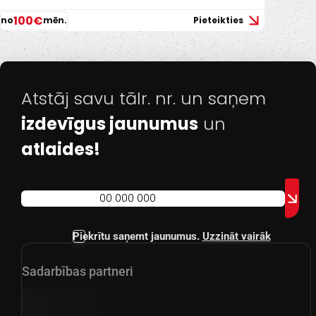
100€
no
mēn.
Pieteikties
Atstāj savu tālr. nr. un saņem
izdevīgus jaunumus
un
atlaides!
Piekrītu saņemt jaunumus.
Uzzināt vairāk
Sadarbības partneri