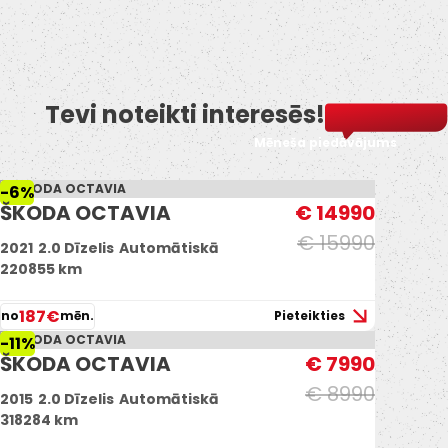
Tevi noteikti interesēs!
Mēneša piedāvājums
-6%
ŠKODA OCTAVIA
€ 14990
€ 15990
2021
2.0 Dīzelis
Automātiskā
220855 km
187€
no
mēn.
Pieteikties
-11%
ŠKODA OCTAVIA
€ 7990
€ 8990
2015
2.0 Dīzelis
Automātiskā
318284 km