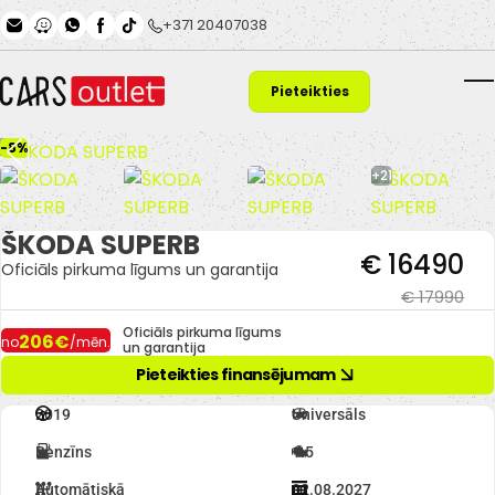
Skip to main content
+371 20407038
Pieteikties
T
finansējumam
-8%
+21
ŠKODA SUPERB
€ 16490
Oficiāls pirkuma līgums un garantija
€ 17990
Oficiāls pirkuma līgums
206€
no
/mēn.
un garantija
Pieteikties finansējumam
2019
Universāls
Benzīns
1.5
Automātiskā
02.08.2027