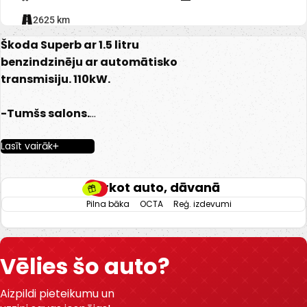
112625 km
Škoda Superb ar 1.5 litru
benzindzinēju ar automātisko
transmisiju. 110kW.
-Tumšs salons.
-Apsildāmas sēdvietas.
Lasīt vairāk
-El. regulējami un apsildāmi
spoguļi.
-Pirekšjie parkingsensori.
Pērkot auto, dāvanā
-Aizmugurējie parkingsensori.
Pilna bāka
OCTA
Reģ. izdevumi
-Gaisa kondicionieris.
-Klimata kontrole.
-Lietus sensors.
Vēlies šo auto?
-Borta dators.
-Bluetooth.
Aizpildi pieteikumu un
-Kruīza kontrole.