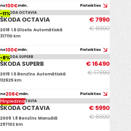
100€
no
mēn.
Pieteikties
-11%
ŠKODA OCTAVIA
€ 7990
€ 8990
2018
1.6 Dīzelis
Automātiskā
317110 km
100€
no
mēn.
Pieteikties
-8%
ŠKODA SUPERB
€ 16490
€ 17990
2019
1.5 Benzīns
Automātiskā
112625 km
206€
no
mēn.
Pieteikties
Pilnpiedziņa
-14%
ŠKODA OCTAVIA
€ 5990
€ 6990
2009
1.8 Benzīns
Manuālā
297102 km