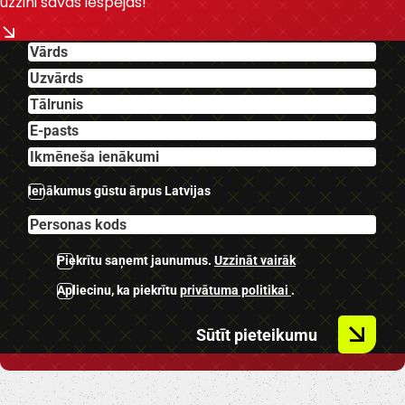
uzzini savas iespējas!
-Hands-free sistēma.
-Miglas lukturi.
-Vieglmetāla diski ar labām
riepām.
-Keyless go.
-Lukturu mazgātāji.
-Automātiskās tuvās gaismas.
Ienākumus gūstu ārpus Latvijas
-U.C. ekstras.
Piekrītu saņemt jaunumus.
Uzzināt vairāk
Apliecinu, ka piekrītu
privātuma politikai
.
Sūtīt pieteikumu