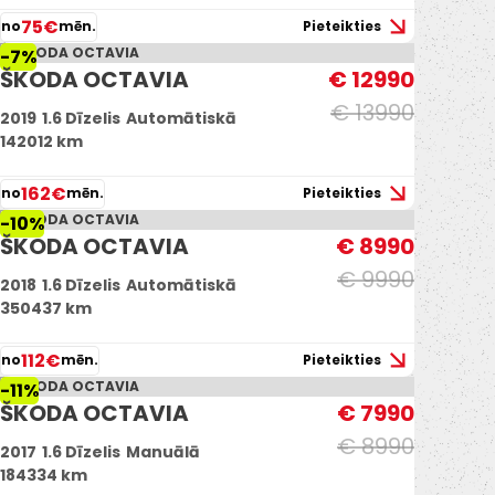
75€
no
mēn.
Pieteikties
-7%
ŠKODA OCTAVIA
€ 12990
€ 13990
2019
1.6 Dīzelis
Automātiskā
142012 km
162€
no
mēn.
Pieteikties
-10%
ŠKODA OCTAVIA
€ 8990
€ 9990
2018
1.6 Dīzelis
Automātiskā
350437 km
112€
no
mēn.
Pieteikties
-11%
ŠKODA OCTAVIA
€ 7990
€ 8990
2017
1.6 Dīzelis
Manuālā
184334 km