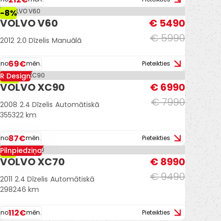
-8%
VOLVO V60
€ 5490
€ 5990
2012
2.0 Dīzelis
Manuālā
69€
no
mēn.
Pieteikties
R Design
-13%
VOLVO XC90
€ 6990
€ 7990
2008
2.4 Dīzelis
Automātiskā
355322 km
87€
no
mēn.
Pieteikties
Pilnpiedziņa
-5%
VOLVO XC70
€ 8990
€ 9490
2011
2.4 Dīzelis
Automātiskā
298246 km
112€
no
mēn.
Pieteikties