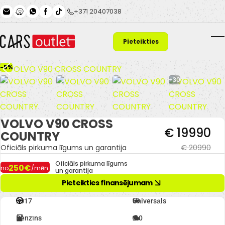
Skip to main content
+371 20407038
Pieteikties
T
finansējumam
-5%
+30
VOLVO V90 CROSS
€ 19990
COUNTRY
€ 20990
Oficiāls pirkuma līgums un garantija
Oficiāls pirkuma līgums
250€
no
/mēn.
un garantija
Pieteikties finansējumam
2017
Universāls
Benzīns
2.0