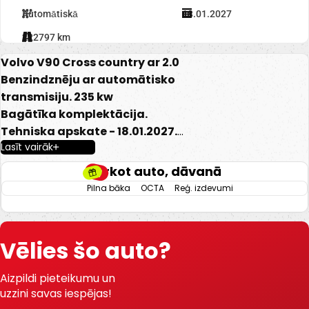
Automātiskā
18.01.2027
222797 km
Volvo V90 Cross country ar 2.0
Benzindznēju ar automātisko
transmisiju. 235 kw
Bagātīka komplektācija.
Tehniska apskate - 18.01.2027.
Lasīt vairāk
-Pilnpiedziņas.
Pērkot auto, dāvanā
-Elektriski regulējams ādas salons ar
Pilna bāka
OCTA
Reģ. izdevumi
atmiņu.
-El. regulējami, apsildāmi un nolokami
spoguļi.
Vēlies šo auto?
-Gaisa kondicionieris.
-Borta dators.
Aizpildi pieteikumu un
-Kruīza kontrole.
uzzini savas iespējas!
-Keyless go.