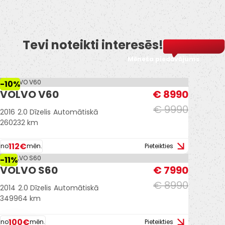
-Vieglmetāla diski ar labām riepām.
-2 atslēgas.
-Bowers & Wilkins mūzikas sistēma.
Tevi noteikti interesēs!
-Braukšanas režīmi Eco/Comfrot/Off
road/Dynamic/Indual.
Mēneša piedāvājums
-Aktivas gaismas.
-10%
-Navigācija.
VOLVO V60
€ 8990
€ 9990
-U.C. ekstras.
2016
2.0 Dīzelis
Automātiskā
260232 km
112€
no
mēn.
Pieteikties
-11%
VOLVO S60
€ 7990
€ 8990
2014
2.0 Dīzelis
Automātiskā
349964 km
100€
no
mēn.
Pieteikties