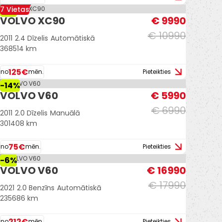
7 Vietas
-9%
VOLVO XC90
€ 9990
€ 10990
2011
2.4 Dīzelis
Automātiskā
368514 km
125€
no
mēn.
Pieteikties
-14%
VOLVO V60
€ 5990
€ 6990
2011
2.0 Dīzelis
Manuālā
301408 km
75€
no
mēn.
Pieteikties
-6%
VOLVO V60
€ 16990
€ 17990
2021
2.0 Benzīns
Automātiskā
235686 km
212€
no
mēn.
Pieteikties