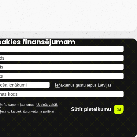
sakies finansējumam
Ienākumus gūstu ārpus Latvijas
ekrītu saņemt jaunumus.
Uzzināt vairāk
Sūtīt pieteikumu
liecinu, ka piekrītu
privātuma politikai
.