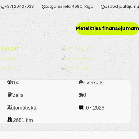
+371 20407038
Latgales iela 469C, Rīga
Uzdod jautājumu
Pieteikties finansējumam
2014
Universāls
Dīzelis
2.0
Automātiskā
09.07.2026
312681 km