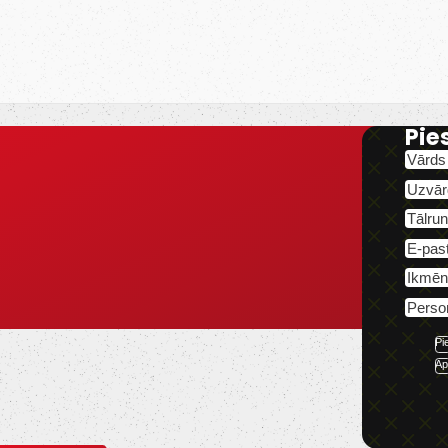
Pie
Pi
Ap