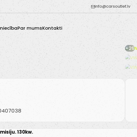
info@carsoutlet.lv
zniecība
Par mums
Kontakti
+26
20407038
misiju. 130kw.