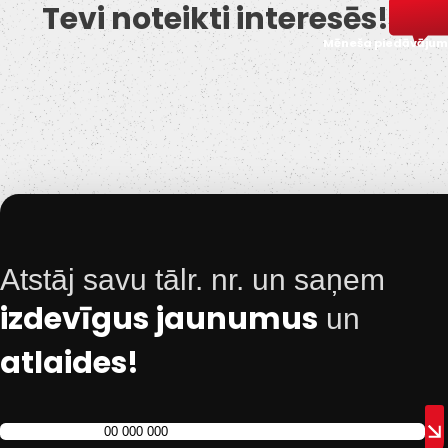
Tevi noteikti interesēs!
Mēneša piedāvājum
Atstāj savu tālr. nr. un saņem
izdevīgus jaunumus
un
atlaides!