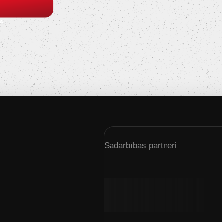
s
Sadarbības partneri