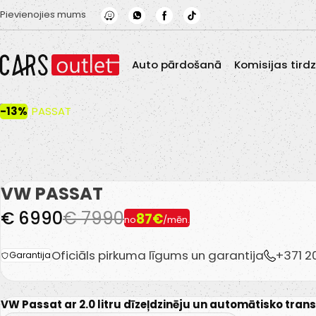
Skip to main content
Pievienojies mums
Auto pārdošanā
Komisijas tird
-13%
VW PASSAT
€ 6990
€ 7990
87€
no
/mēn.
Oficiāls pirkuma līgums un garantija
+371 
Garantija
VW Passat ar 2.0 litru dīzeļdzinēju un automātisko trans