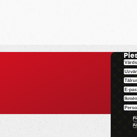
Pie
Pi
Ap