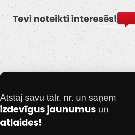
Tevi noteikti interesēs!
Mēneša piedāvājum
Atstāj savu tālr. nr. un saņem
izdevīgus jaunumus
un
atlaides!