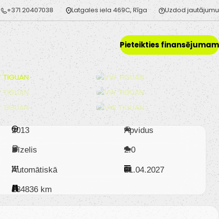
+371 20407038
Latgales iela 469C, Rīga
Uzdod jautājumu
Pieteikties finansējumam
2013
Apvidus
Dīzelis
2.0
Automātiskā
21.04.2027
234836 km