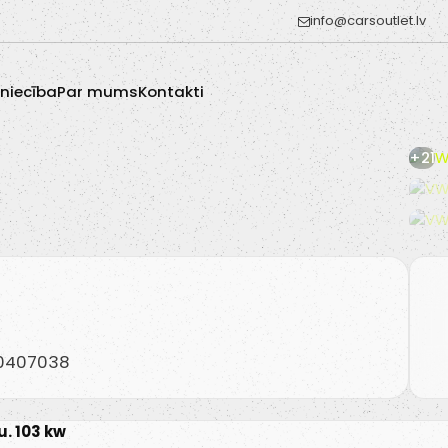
info@carsoutlet.lv
zniecība
Par mums
Kontakti
+21
20407038
u. 103 kw