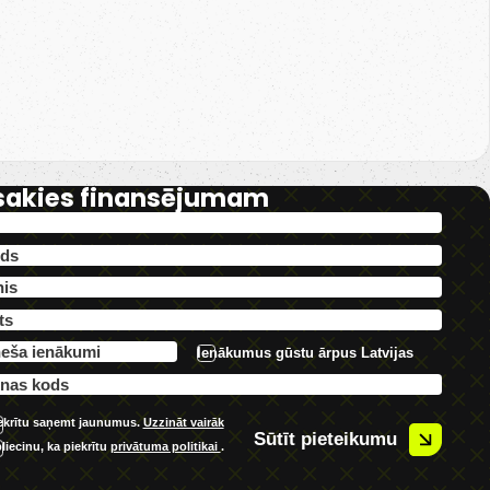
sakies finansējumam
Ienākumus gūstu ārpus Latvijas
ekrītu saņemt jaunumus.
Uzzināt vairāk
Sūtīt pieteikumu
liecinu, ka piekrītu
privātuma politikai
.