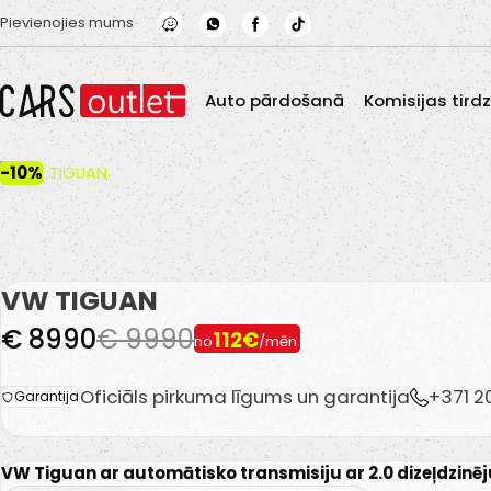
Skip to main content
Pievienojies mums
Auto pārdošanā
Komisijas tird
-10%
VW TIGUAN
€ 8990
€ 9990
112€
no
/mēn.
Oficiāls pirkuma līgums un garantija
+371 
Garantija
VW Tiguan ar automātisko transmisiju ar 2.0 dizeļdzinēj