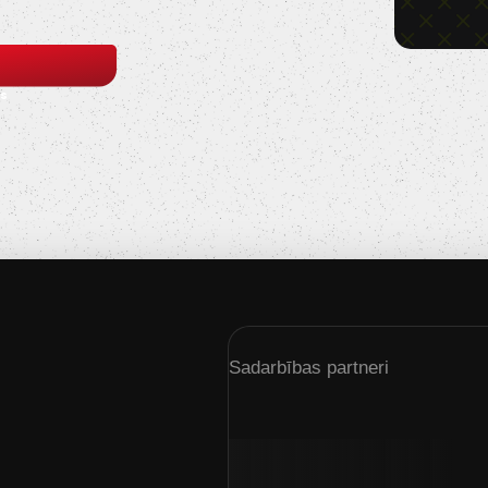
s
Sadarbības partneri