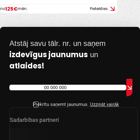
125€
no
mēn.
Pieteikties
Atstāj savu tālr. nr. un saņem
izdevīgus jaunumus
un
atlaides!
Piekrītu saņemt jaunumus.
Uzzināt vairāk
Sadarbības partneri