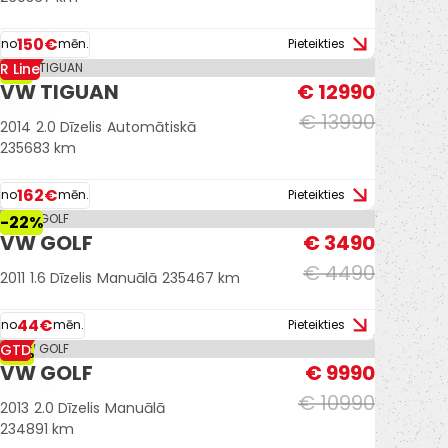
150€
no
mēn.
Pieteikties
R Line
-7%
VW TIGUAN
€ 12990
€ 13990
2014
2.0 Dīzelis
Automātiskā
235683 km
162€
no
mēn.
Pieteikties
-22%
VW GOLF
€ 3490
€ 4490
2011
1.6 Dīzelis
Manuālā
235467 km
44€
no
mēn.
Pieteikties
GTD
-9%
VW GOLF
€ 9990
€ 10990
2013
2.0 Dīzelis
Manuālā
234891 km