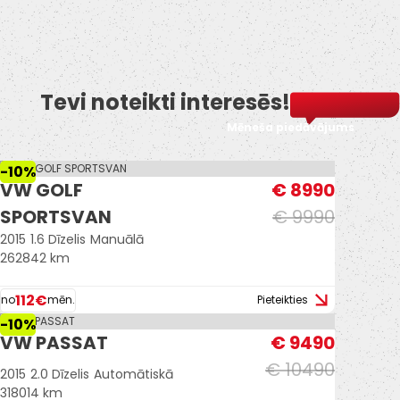
-Priekšējie
parkošanās
sensori.
-Aizmugurējie
Tevi noteikti interesēs!
parkošanās
sensori.
Mēneša piedāvājums
-Jumta reliņi.
-10%
VW GOLF
€ 8990
-U.C. ekstras.
SPORTSVAN
€ 9990
2015
1.6 Dīzelis
Manuālā
262842 km
112€
no
mēn.
Pieteikties
-10%
VW PASSAT
€ 9490
€ 10490
2015
2.0 Dīzelis
Automātiskā
318014 km