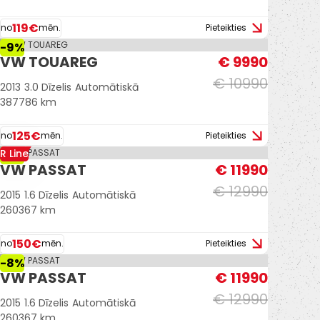
119€
no
mēn.
Pieteikties
-9%
VW TOUAREG
€ 9990
€ 10990
2013
3.0 Dīzelis
Automātiskā
387786 km
125€
no
mēn.
Pieteikties
R Line
-8%
VW PASSAT
€ 11990
€ 12990
2015
1.6 Dīzelis
Automātiskā
260367 km
150€
no
mēn.
Pieteikties
-8%
VW PASSAT
€ 11990
€ 12990
2015
1.6 Dīzelis
Automātiskā
260367 km