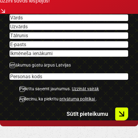
uzzini savas iespējas!
spoguļi.
-Apsildāmas
priekšējās
sēdvietas.
-Gaisa
kondicionieris.
-Auto hold
funkcija.
Ienākumus gūstu ārpus Latvijas
-VW Multimedia.
-Navigācija.
-Klimatkontrole.
Piekrītu saņemt jaunumus.
Uzzināt vairāk
-
Multifunkcionāla
Apliecinu, ka piekrītu
privātuma politikai
.
stūre.
-Kruīzkontrole.
Sūtīt pieteikumu
-Hands free
sistēma.
-Miglas lukturi.