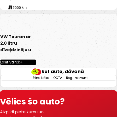
315000 km
VW Touran ar
2.0 litru
dīzeļdzinēju un
automātisko
Lasīt vairāk
transmisiju.
110kW.
Pērkot auto, dāvanā
Pilna bāka
OCTA
Reģ. izdevumi
-Auduma
Recaro salons.
-Elektriski
Vēlies šo auto?
vadāmi logi.
-El. regulējami un
Aizpildi pieteikumu un
apsildāmi