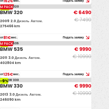
162€
от
мес.
Подать заявку
M PACK
-13%
BMW 320
€ 6490
€ 7490
2009
2.0 Дизель
Автом.
275466 km
81€
от
мес.
Подать заявку
M PACK
-9%
BMW 535
€ 9990
€ 10990
2011
3.0 Дизель
Автом.
402804 km
125€
от
мес.
Подать заявку
-9%
BMW 330
€ 9990
€ 10990
2013
3.0 Дизель
Автом.
246090 km