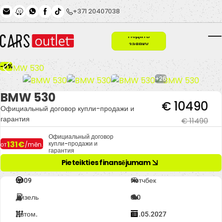
Skip to main content
+371 20407038
Подать
заявку
T
-9%
+26
BMW 530
€ 10490
Официальный договор купли-продажи и
гарантия
€ 11490
Официальный договор
131€
купли-продажи и
от
/mēn.
гарантия
Pieteikties finansējumam
2009
Хэтчбек
Дизель
3.0
Автом.
11.05.2027