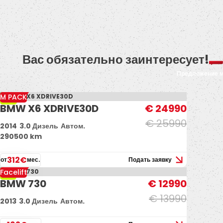
Вас обязательно заинтересует!
Предложение 
M PACK
-4%
BMW X6 XDRIVE30D
€ 24990
€ 25990
2014
3.0 Дизель
Автом.
290500 km
312€
от
мес.
Подать заявку
Facelift
-7%
BMW 730
€ 12990
€ 13990
2013
3.0 Дизель
Автом.