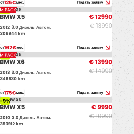
125€
от
мес.
Подать заявку
M PACK
-7%
BMW X5
€ 12990
€ 13990
2012
3.0 Дизель
Автом.
306944 km
162€
от
мес.
Подать заявку
M PACK
-7%
BMW X6
€ 13990
€ 14990
2013
3.0 Дизель
Автом.
345530 km
175€
от
мес.
Подать заявку
-9%
BMW X5
€ 9990
€ 10990
2010
3.0 Дизель
Автом.
393912 km