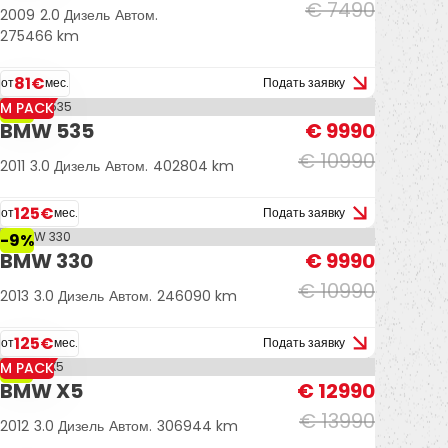
€ 7490
2009
2.0 Дизель
Автом.
275466 km
81€
от
мес.
Подать заявку
M PACK
-9%
BMW 535
€ 9990
€ 10990
2011
3.0 Дизель
Автом.
402804 km
125€
от
мес.
Подать заявку
-9%
BMW 330
€ 9990
€ 10990
2013
3.0 Дизель
Автом.
246090 km
125€
от
мес.
Подать заявку
M PACK
-7%
BMW X5
€ 12990
€ 13990
2012
3.0 Дизель
Автом.
306944 km