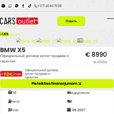
Skip to main content
+371 20407038
Подать
T
заявку
-25%
+25
BMW X5
€ 8990
Официальный договор купли-продажи и
гарантия
€ 11990
Официальный договор
112€
купли-продажи и
от
/mēn.
гарантия
Pieteikties finansējumam
2010
Внедорожник
Дизель
3.0
Автом.
01.06.2027