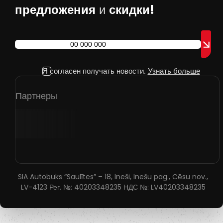
предложения
скидки!
и
Я согласен получать новости.
Узнать больше
Партнеры
SIA Autobuks “Saulītes” – 18, Ineši, Inešu pag., Cēsu nov.,
LV-4123 Рег. №: 40203348235 НДС №: LV40203348235