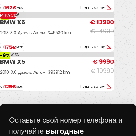
162€
от
мес.
Подать заявку
M PACK
-7%
BMW X6
€ 13990
€ 14990
2013
3.0 Дизель
Автом.
345530 km
175€
от
мес.
Подать заявку
-9%
BMW X5
€ 9990
€ 10990
2010
3.0 Дизель
Автом.
393912 km
125€
от
мес.
Подать заявку
Оставьте свой номер телефона и
выгодные
получайте