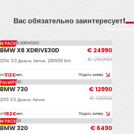
Вас обязательно заинтересует!
Предложение 
M PACK
-4%
BMW X6 XDRIVE30D
€ 24990
€ 25990
2014
3.0 Дизель
Автом.
290500 km
312€
от
мес.
Подать заявку
Facelift
-7%
BMW 730
€ 12990
€ 13990
2013
3.0 Дизель
Автом.
162€
от
мес.
Подать заявку
M PACK
-13%
BMW 320
€ 6490