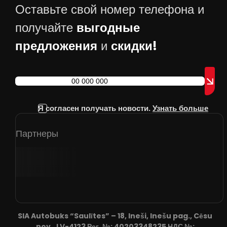
Оставьте свой номер телефона и
выгодные
получайте
предложения
скидки!
и
Я согласен получать новости.
Узнать больше
Партнеры
SIA Autobuks “Saulītes” – 18, Ineši, Inešu pag., Cēsu
nov., LV-4123 Рег. №: 40203348235 НДС №: