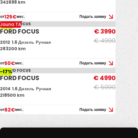
342698 km
125€
от
мес.
Подать заявку
Jauna TA
-20%
FORD FOCUS
€ 3990
€ 4990
2012
1.6 Дизель
Ручная
283200 km
50€
от
мес.
Подать заявку
-17%
FORD FOCUS
€ 4990
€ 5990
2014
1.6 Дизель
Ручная
218500 km
62€
от
мес.
Подать заявку