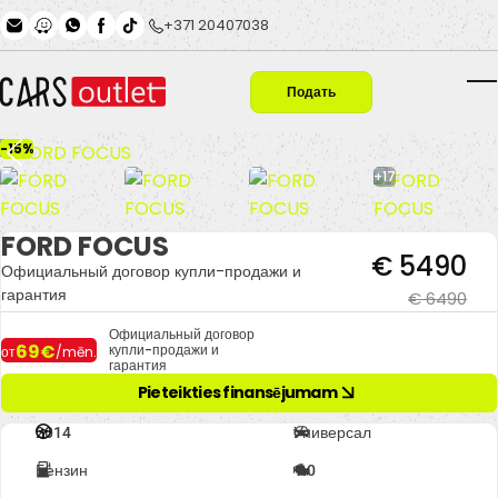
Skip to main content
+371 20407038
Подать
T
заявку
-15%
+17
FORD FOCUS
€ 5490
Официальный договор купли-продажи и
гарантия
€ 6490
Официальный договор
69€
купли-продажи и
от
/mēn.
гарантия
Pieteikties finansējumam
2014
Универсал
Бензин
1.0