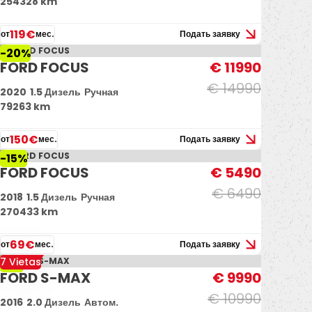
254328 km
119€
от
мес.
Подать заявку
-20%
FORD FOCUS
€ 11990
€ 14990
2020
1.5 Дизель
Ручная
79263 km
150€
от
мес.
Подать заявку
-15%
FORD FOCUS
€ 5490
€ 6490
2018
1.5 Дизель
Ручная
270433 km
69€
от
мес.
Подать заявку
7 Vietas
-9%
FORD S-MAX
€ 9990
€ 10990
2016
2.0 Дизель
Автом.