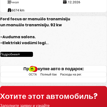
Ручная
10.12.2026
186074 km
Ford focus ar manuālo transmisiju
un manuālo transmisiju. 92 kw
-Auduma salons.
-Elektriski vadāmi logi.
-El. regulējami spoguļi.
Подробнее
-Gaisa kondicionieris.
-Klimatkontrole.
-Radio/AUX/CD.
При покупке авто в подарок:
-Ford multimedija.
OCTA
Полный бак
Расходы на рег.
-Multifunkcionāla stūre.
-Vieglmetāla diski.
-Kruīzkontrole.
Хотите этот автомобиль?
-Start/stop sistēma.
-Autohold.
Заполните заявку и узнайте