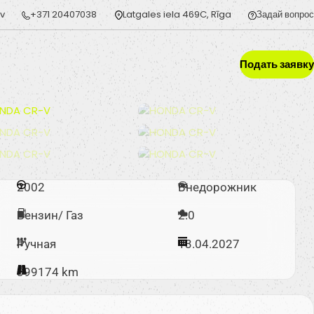
lv
+371 20407038
Latgales iela 469C, Rīga
Задай вопрос
Подать заявку
2002
Внедорожник
Бензин/ Газ
2.0
Ручная
13.04.2027
399174 km