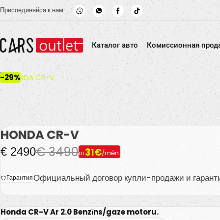
Skip to main content
Присоединяйся к нам
Каталог авто
Комиссионная прод
-29%
HONDA CR-V
€ 3490
€ 2490
31€
от
/mēn.
Официальный договор купли-продажи и гарант
Гарантия
Honda CR-V Ar 2.0 Benzīns/gaze motoru.