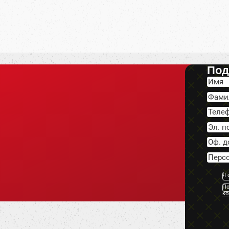
Под
Я 
По
ко