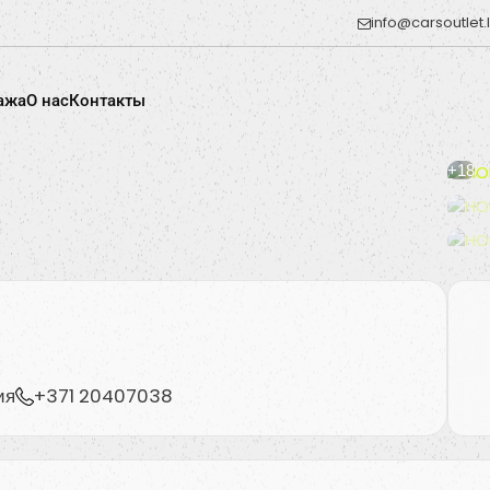
info@carsoutlet.
ажа
O нас
Контакты
+18
ия
+371 20407038