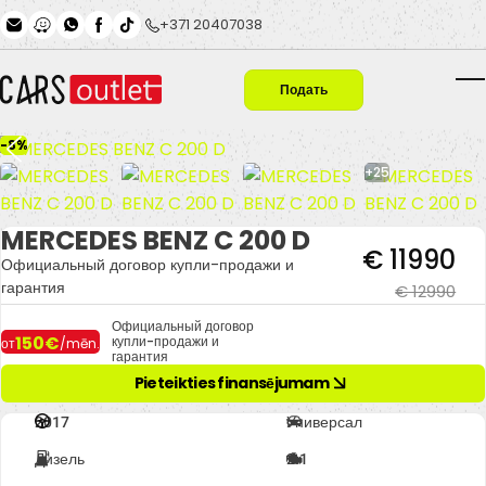
Skip to main content
+371 20407038
Подать
T
заявку
-8%
+25
MERCEDES BENZ C 200 D
€ 11990
Официальный договор купли-продажи и
гарантия
€ 12990
Официальный договор
150€
купли-продажи и
от
/mēn.
гарантия
Pieteikties finansējumam
2017
Универсал
Дизель
2.1