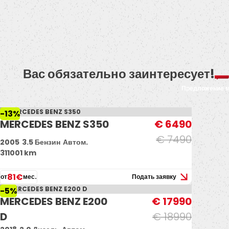
Вас обязательно заинтересует!
Предложение 
-13%
MERCEDES BENZ S350
€ 6490
€ 7490
2005
3.5 Бензин
Автом.
311001 km
81€
от
мес.
Подать заявку
-5%
MERCEDES BENZ E200
€ 17990
D
€ 18990