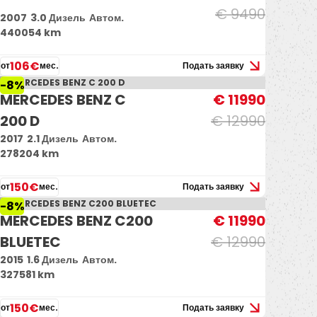
€ 9490
2007
3.0 Дизель
Автом.
440054 km
106€
от
мес.
Подать заявку
-8%
MERCEDES BENZ C
€ 11990
200 D
€ 12990
2017
2.1 Дизель
Автом.
278204 km
150€
от
мес.
Подать заявку
-8%
MERCEDES BENZ C200
€ 11990
BLUETEC
€ 12990
2015
1.6 Дизель
Автом.
327581 km
150€
от
мес.
Подать заявку