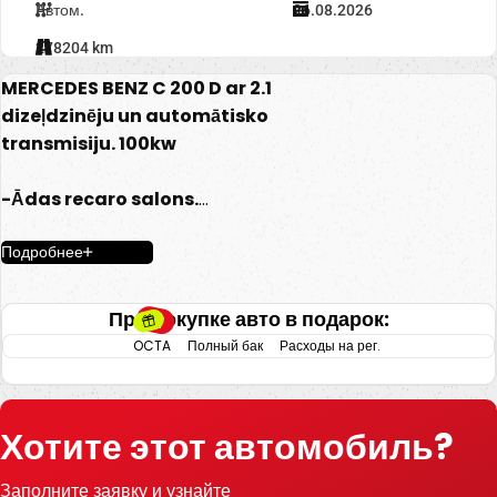
Автом.
26.08.2026
278204 km
MERCEDES BENZ C 200 D ar 2.1
dizeļdzinēju un automātisko
transmisiju. 100kw
-Ādas recaro salons.
-Mercedess multimēdija.
Подробнее
-Multistūre.
-Apsildāmas sēdvietas.
-El. Regulējamas prieksējas
При покупке авто в подарок:
sēdveitas.
OCTA
Полный бак
Расходы на рег.
-Automatiskā atrumkarba.
-El. Atverams bagažneiks.
-Start/stop.
Хотите этот автомобиль?
-2 Atslēgas.
-Navigācija.
Заполните заявку и узнайте