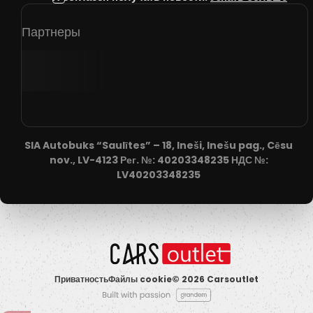
Партнеры
SIA Autobuks “Saulītes” – 18, Ineši, Inešu pag., Cēsu
nov., LV-4123 Рег. №: 40203348235 НДС №:
LV40203348235
Приватность
Файлы cookie
© 2026 Carsoutlet