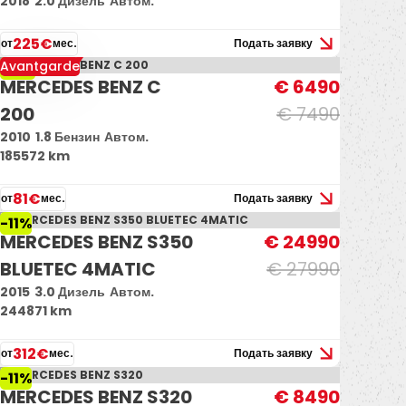
2018
2.0 Дизель
Автом.
225€
от
мес.
Подать заявку
Avantgarde
-13%
MERCEDES BENZ C
€ 6490
200
€ 7490
2010
1.8 Бензин
Автом.
185572 km
81€
от
мес.
Подать заявку
-11%
MERCEDES BENZ S350
€ 24990
BLUETEC 4MATIC
€ 27990
2015
3.0 Дизель
Автом.
244871 km
312€
от
мес.
Подать заявку
-11%
MERCEDES BENZ S320
€ 8490