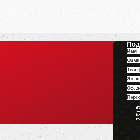
Под
Я 
По
ко