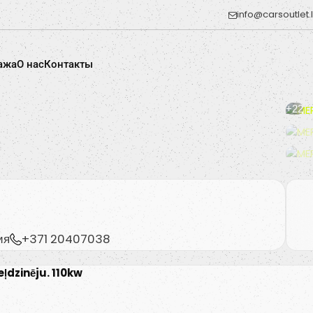
info@carsoutlet.
ажа
O нас
Контакты
+22
ия
+371 20407038
ļdzinēju. 110kw