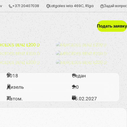
lv
+371 20407038
Latgales iela 469C, Rīga
Задай вопрос
Подать заявку
2018
Седан
Дизель
2.0
Автом.
15.02.2027