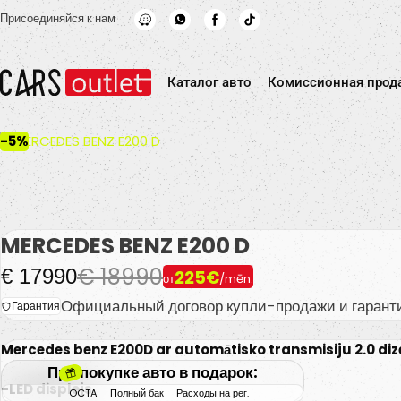
Skip to main content
Присоединяйся к нам
Каталог авто
Комиссионная прод
-5%
MERCEDES BENZ E200 D
€ 18990
€ 17990
225€
от
/mēn.
Официальный договор купли-продажи и гарант
Гарантия
Mercedes benz E200D ar automātisko transmisiju 2.0 dize
При покупке авто в подарок:
-LED displejs.
OCTA
Полный бак
Расходы на рег.