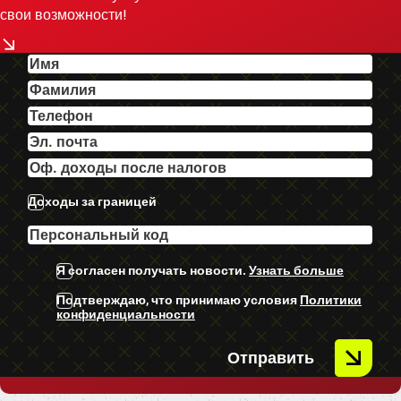
-2 Atslēgas.
свои возможности!
-Sakabes āķis
-Priekšējie parkingsensori.
-Aizmugurējie parkingsensori.
-IsoFix sēdeklīšu stiprinājumi.
-Vieglmetāla diski ar labām
riepām.
-Miglas lukturi.
Доходы за границей
-U.C. ekstras.
Я согласен получать новости.
Узнать больше
Подтверждаю, что принимаю условия
Политики
конфиденциальности
Отправить