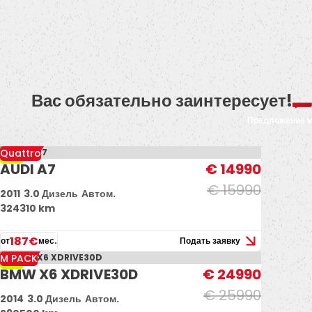
Вас обязательно заинтересует!
Предложение 
Quattro
-6%
AUDI A7
€ 14990
€ 15990
2011
3.0 Дизель
Автом.
324310 km
187€
от
мес.
Подать заявку
M PACK
-4%
BMW X6 XDRIVE30D
€ 24990
€ 25990
2014
3.0 Дизель
Автом.