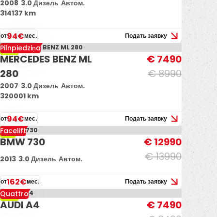
2008
3.0 Дизель
Автом.
314137 km
94€
от
мес.
Подать заявку
Pilnpiedziņa
-17%
MERCEDES BENZ ML
€ 7490
280
€ 8990
2007
3.0 Дизель
Автом.
320001 km
94€
от
мес.
Подать заявку
Facelift
-7%
BMW 730
€ 12990
€ 13990
2013
3.0 Дизель
Автом.
162€
от
мес.
Подать заявку
Quattro
-12%
AUDI A4
€ 7490