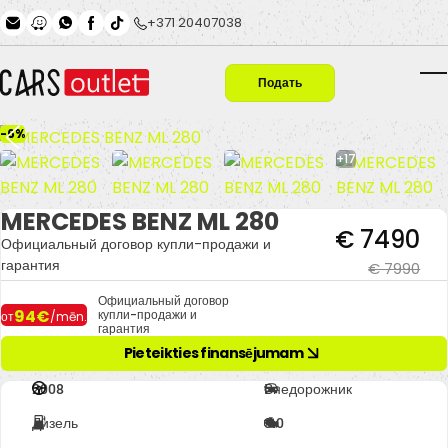
Skip to main content
+371 20407038
Подать
T
заявку
-6%
+17
MERCEDES BENZ ML 280
€ 7490
Официальный договор купли-продажи и
гарантия
€ 7990
Официальный договор
94€
купли-продажи и
от
/mēn.
гарантия
Pieteikties finansējumam
2008
Внедорожник
Дизель
3.0