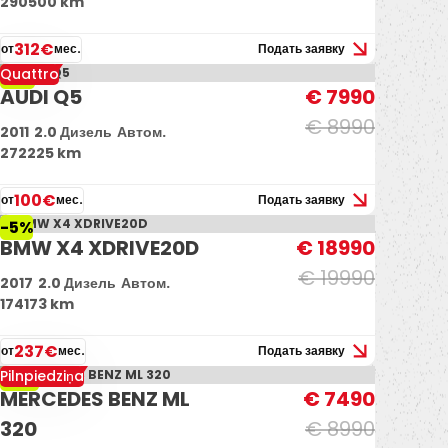
290500 km
312€
от
мес.
Подать заявку
Quattro
-11%
AUDI Q5
€ 7990
€ 8990
2011
2.0 Дизель
Автом.
272225 km
100€
от
мес.
Подать заявку
-5%
BMW X4 XDRIVE20D
€ 18990
€ 19990
2017
2.0 Дизель
Автом.
174173 km
237€
от
мес.
Подать заявку
Pilnpiedziņa
-17%
MERCEDES BENZ ML
€ 7490
320
€ 8990