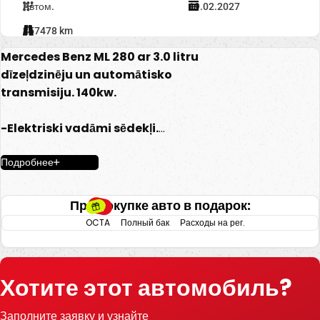
Автом.
19.02.2027
257478 km
Mercedes Benz ML 280 ar 3.0 litru
dīzeļdzinēju un automātisko
transmisiju. 140kw.
-Elektriski vadāmi sēdekļi.
-Elektriski vadāmi logi.
Подробнее
-Elektriski regulējami un apsildāmi
spoguļi.
-Elektriski nolokāmi spoguļi.
При покупке авто в подарок:
-Led dienas gaitas lukturi.
OCTA
Полный бак
Расходы на рег.
-Klimata kontrole.
-Automātiskā ātrumkārba.
-Multifunkcionāla stūre.
Хотите этот автомобиль?
-Jumta reliņi.
-Kruīzkontrole.
Заполните заявку и узнайте