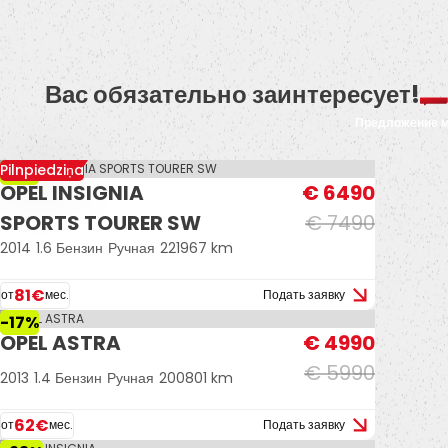
Вас обязательно заинтересует!
Предложение 
Pilnpiedziņa
-13%
OPEL INSIGNIA
€ 6490
SPORTS TOURER SW
€ 7490
2014
1.6 Бензин
Ручная
221967 km
81€
от
мес.
Подать заявку
-17%
OPEL ASTRA
€ 4990
€ 5990
2013
1.4 Бензин
Ручная
200801 km
62€
от
мес.
Подать заявку