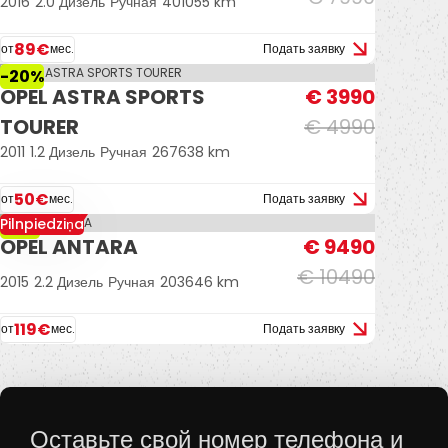
2016
2.0 Дизель
Ручная
401055 km
89€
от
мес.
Подать заявку
-20%
OPEL ASTRA SPORTS
€ 3990
TOURER
€ 4990
2011
1.2 Дизель
Ручная
267638 km
50€
от
мес.
Подать заявку
Pilnpiedziņa
-10%
OPEL ANTARA
€ 9490
€ 10490
2015
2.2 Дизель
Ручная
203646 km
119€
от
мес.
Подать заявку
Оставьте свой номер телефона и