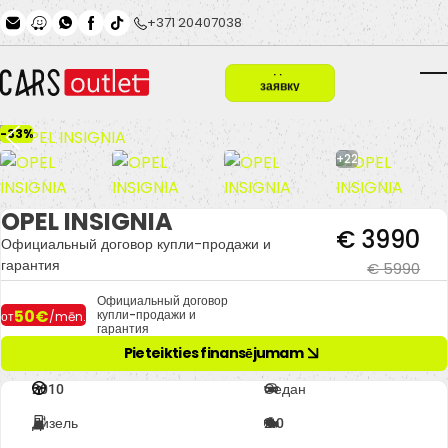
Skip to main content
+371 20407038
Подать
заявку
T
-33%
+22
OPEL INSIGNIA
€ 3990
Официальный договор купли-продажи и
гарантия
€ 5990
Официальный договор
50€
купли-продажи и
от
/mēn.
гарантия
Pieteikties finansējumam
2010
Седан
Дизель
2.0