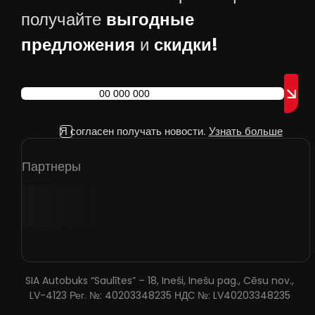
выгодные
получайте
предложения
скидки!
и
Я согласен получать новости.
Узнать больше
Партнеры
SIA Autobuks “Saulītes” – 18, Ineši, Inešu pag., Cēsu nov.,
LV-4123 Рег. №: 40203348235 НДС №: LV40203348235