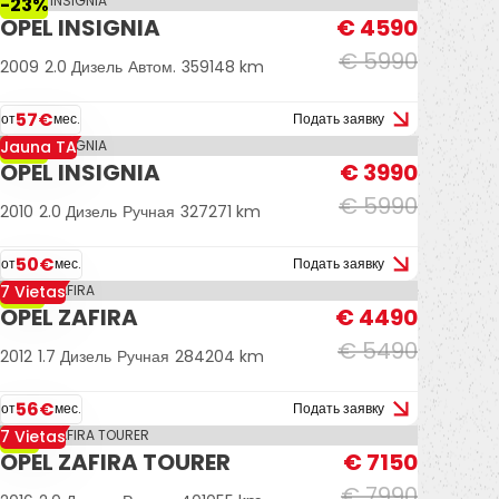
-23%
OPEL INSIGNIA
€ 4590
€ 5990
2009
2.0 Дизель
Автом.
359148 km
57€
от
мес.
Подать заявку
Jauna TA
-33%
OPEL INSIGNIA
€ 3990
€ 5990
2010
2.0 Дизель
Ручная
327271 km
50€
от
мес.
Подать заявку
7 Vietas
-18%
OPEL ZAFIRA
€ 4490
€ 5490
2012
1.7 Дизель
Ручная
284204 km
56€
от
мес.
Подать заявку
7 Vietas
-11%
OPEL ZAFIRA TOURER
€ 7150
€ 7990