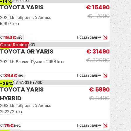
-14%
TOYOTA YARIS
€ 15490
€ 17990
2021
1.5 Гибридный
Автом.
51697 km
194€
от
мес.
Подать заявку
Gaso Racing.
-5%
TOYOTA GR YARIS
€ 31490
€ 32990
2021
1.6 Бензин
Ручная
21168 km
394€
от
мес.
Подать заявку
-29%
TOYOTA YARIS
€ 5990
HYBRID
€ 8490
2013
1.5 Гибридный
Автом.
252272 km
75€
от
мес.
Подать заявку