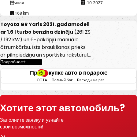
Ручная
22.10.2027
21168 km
Toyota GR Yaris 2021. gadamodeli
ar 1.6 l turbo benzīna dzinēju
(261 ZS
/ 192 kW) un 6-pakāpju manuālo
ātrumkārbu. Īsts braukšanas prieks
ar pilnpiedziņu un sportisku raksturu!
Подробнее
-4×4 GR-Four pilnpiedziņa ar
При покупке авто в подарок:
braukšanas režīmiem (Normal / Sport
OCTA
Полный бак
Расходы на рег.
/ Track)
-6-pakāpju manuālā ātrumkārba
-Sporta sēdekļi
Хотите этот автомобиль?
-Multifunkcionāla sporta stūre
-Vieglmetāla diski ar labām sporta
Заполните заявку и узнайте
riepām
свои возможности!
-LED priekšējie lukturi