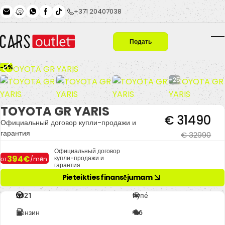
Skip to main content
+371 20407038
Подать
T
заявку
-5%
+25
TOYOTA GR YARIS
€ 31490
Официальный договор купли-продажи и
гарантия
€ 32990
Официальный договор
394€
купли-продажи и
от
/mēn.
гарантия
Pieteikties finansējumam
2021
Купе́
Бензин
1.6