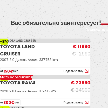
Вас обязательно заинтересует!
Предложение 
-8%
TOYOTA LAND
€ 11990
CRUISER
€ 12990
2007
3.0 Дизель
Автом.
337758 km
150€
от
мес.
Подать заявку
Mazs nobraukums
-4%
TOYOTA RAV4
€ 23990
€ 24990
2020
2.0 Бензин
Автом.
102415 km
300€
от
мес.
Подать заявку