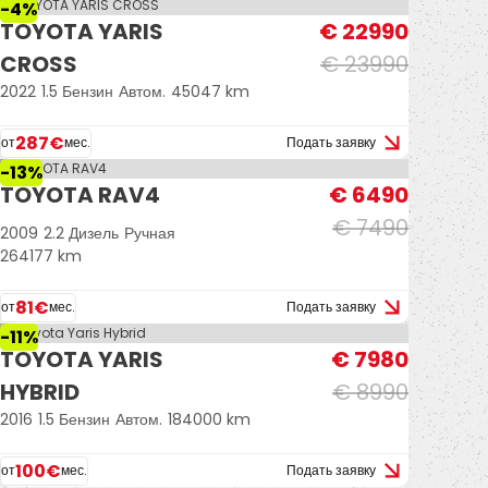
-4%
TOYOTA YARIS
€ 22990
CROSS
€ 23990
2022
1.5 Бензин
Автом.
45047 km
287€
от
мес.
Подать заявку
-13%
TOYOTA RAV4
€ 6490
€ 7490
2009
2.2 Дизель
Ручная
264177 km
81€
от
мес.
Подать заявку
-11%
TOYOTA YARIS
€ 7980
HYBRID
€ 8990
2016
1.5 Бензин
Автом.
184000 km
100€
от
мес.
Подать заявку