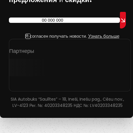
Я согласен получать новости.
Узнать больше
Партнеры
SIA Autobuks “Saulītes” – 18, Ineši, Inešu pag., Cēsu nov.,
LV-4123 Рег. №: 40203348235 НДС №: LV40203348235