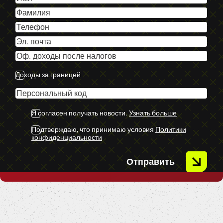
-Volvo multimedia.
-Navigācija.
-Aizm. parkošanās sensori.
-Pr. parkošanās sensori.
-LED dienas gaitas gaismas.
-Automātiskās tuvās gaismas.
Доходы за границей
-Miglas lukturi.
-Vieglmetāla diski ar labām riepām.
Я согласен получать новости.
Узнать больше
-U.C. ekstras.
Подтверждаю, что принимаю условия
Политики
конфиденциальности
Отправить