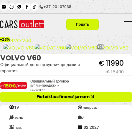
Skip to main content
+371 20407038
Подать
T
заявку
-23%
+26
VOLVO V60
€ 11990
Официальный договор купли-продажи и
гарантия
€ 15490
Официальный договор
150€
купли-продажи и
от
/mēn.
гарантия
Pieteikties finansējumam
2019
Универсал
Дизель
2.0
Автом.
19.02.2027