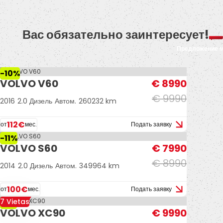
Вас обязательно заинтересует!
Предложение 
-10%
VOLVO V60
€ 8990
€ 9990
2016
2.0 Дизель
Автом.
260232 km
112€
от
мес.
Подать заявку
-11%
VOLVO S60
€ 7990
€ 8990
2014
2.0 Дизель
Автом.
349964 km
100€
от
мес.
Подать заявку
7 Vietas
-9%
VOLVO XC90
€ 9990