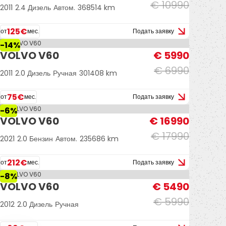
€ 10990
2011
2.4 Дизель
Автом.
368514 km
125€
от
мес.
Подать заявку
-14%
VOLVO V60
€ 5990
€ 6990
2011
2.0 Дизель
Ручная
301408 km
75€
от
мес.
Подать заявку
-6%
VOLVO V60
€ 16990
€ 17990
2021
2.0 Бензин
Автом.
235686 km
212€
от
мес.
Подать заявку
-8%
VOLVO V60
€ 5490
€ 5990
2012
2.0 Дизель
Ручная