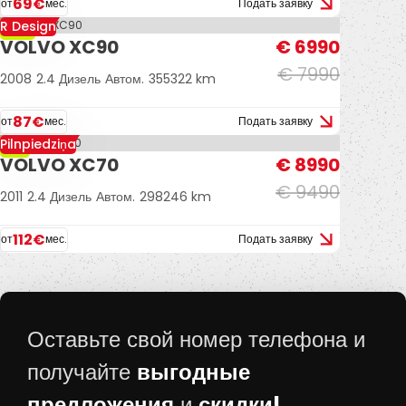
69€
от
мес.
Подать заявку
R Design
-13%
VOLVO XC90
€ 6990
€ 7990
2008
2.4 Дизель
Автом.
355322 km
87€
от
мес.
Подать заявку
Pilnpiedziņa
-5%
VOLVO XC70
€ 8990
€ 9490
2011
2.4 Дизель
Автом.
298246 km
112€
от
мес.
Подать заявку
Оставьте свой номер телефона и
выгодные
получайте
предложения
скидки!
и