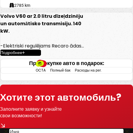
282785 km
Volvo V60 ar 2.0 litru dīzeļdzinēju
un automātisko transmisiju. 140
kW.
-Elektriski regulējams Recaro ādas
Подробнее
salons.
-El. regulējami, apsildāmi un nolokami
При покупке авто в подарок:
spoguļi.
OCTA
Полный бак
Расходы на рег.
-Gaisa kondicionieris.
-Borta dators.
-Kruīza kontrole.
Хотите этот автомобиль?
-Keyless go.
-Start/stop sistēma.
Заполните заявку и узнайте
-Lietus sensors.
свои возможности!
-Ceļa zīmju atpazīšanas sistēma.
-Multistūre.