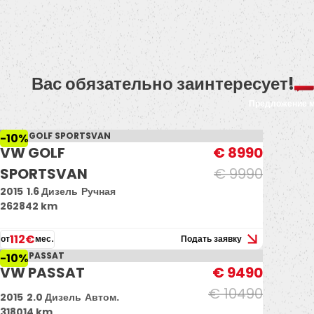
Вас обязательно заинтересует!
Предложение 
-10%
VW GOLF
€ 8990
SPORTSVAN
€ 9990
2015
1.6 Дизель
Ручная
262842 km
112€
от
мес.
Подать заявку
-10%
VW PASSAT
€ 9490
€ 10490
2015
2.0 Дизель
Автом.
318014 km