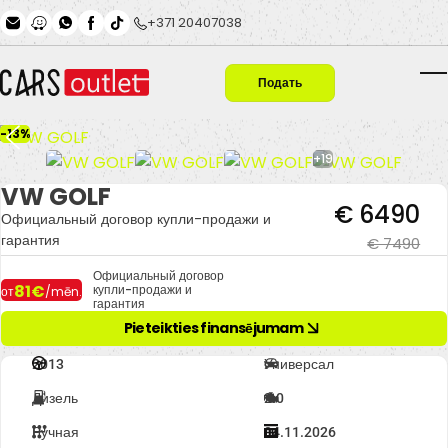
Skip to main content
+371 20407038
Подать
T
заявку
-13%
+19
VW GOLF
€ 6490
Официальный договор купли-продажи и
гарантия
€ 7490
Официальный договор
81€
купли-продажи и
от
/mēn.
гарантия
Pieteikties finansējumam
2013
Универсал
Дизель
2.0
Ручная
04.11.2026