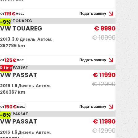
119€
от
мес.
Подать заявку
-9%
VW TOUAREG
€ 9990
€ 10990
2013
3.0 Дизель
Автом.
387786 km
125€
от
мес.
Подать заявку
R Line
-8%
VW PASSAT
€ 11990
€ 12990
2015
1.6 Дизель
Автом.
260367 km
150€
от
мес.
Подать заявку
-8%
VW PASSAT
€ 11990
€ 12990
2015
1.6 Дизель
Автом.