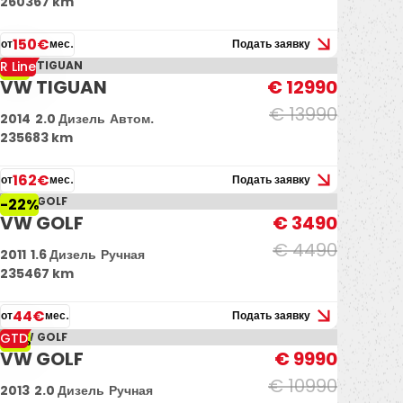
260367 km
150€
от
мес.
Подать заявку
R Line
-7%
VW TIGUAN
€ 12990
€ 13990
2014
2.0 Дизель
Автом.
235683 km
162€
от
мес.
Подать заявку
-22%
VW GOLF
€ 3490
€ 4490
2011
1.6 Дизель
Ручная
235467 km
44€
от
мес.
Подать заявку
GTD
-9%
VW GOLF
€ 9990
€ 10990
2013
2.0 Дизель
Ручная