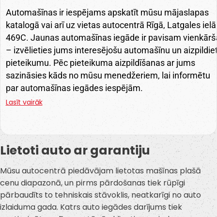
Automašīnas ir iespējams apskatīt mūsu mājaslapas
katalogā vai arī uz vietas autocentrā Rīgā, Latgales ielā
469C. Jaunas automašīnas iegāde ir pavisam vienkārš
– izvēlieties jums interesējošu automašīnu un aizpildie
pieteikumu. Pēc pieteikuma aizpildīšanas ar jums
sazināsies kāds no mūsu menedžeriem, lai informētu
par automašīnas iegādes iespējām.
Lasīt vairāk
Lietoti auto ar garantiju
Mūsu autocentrā piedāvājam lietotas mašīnas plašā
cenu diapazonā, un pirms pārdošanas tiek rūpīgi
pārbaudīts to tehniskais stāvoklis, neatkarīgi no auto
izlaiduma gada. Katrs auto iegādes darījums tiek