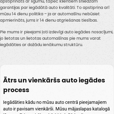
apstiprināts ar līgumu, tāpēc klientiem sniedzam
garantijas par iegādātā auto kvalitāti. To apstiprina arī
mūsu 14 dienu politika – ja ar automašīnu nebūsiet
apmierināts, jums ir 14 dienu atgriešanas tiesības.
Pie mums ir pieejami ļoti izdevīgi auto iegādes nosacījumi,
jo lietotas un lietotas automašīnas pie mums varat
iegādāties ar dažādu ienākumu struktūru.
Ātrs un vienkāršs auto iegādes
process
Iegādāties kādu no mūsu auto centrā pieejamajiem
auto ir pavisam vienkārši. Mūsu mājaslapas katalogā