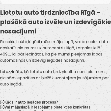
Lietotu auto tirdzniecība Rīgā –
plašākā auto izvēle un izdevīgākie
nosacījumi
Piesakiet auto iegādi mūsu mājaslapā, vai brauciet auto
apskatīt pie mums uz autocentru Rīgā, Latgales ielā
469C, lai pārliecinātos, ka pie mums pieejamas labas
automašīnas un izdevīgi iegādes nosacījumi.
Lai uzzinātu, kā lietotu auto tirdzniecība noris pie mums,
aicinām iepazīties ar biežāk uzdotajiem jautājumiem par
auto iegādi..
Kāds ir auto iegādes process?
Vai mājaslapā ir iespējams pieteikties konkrētas