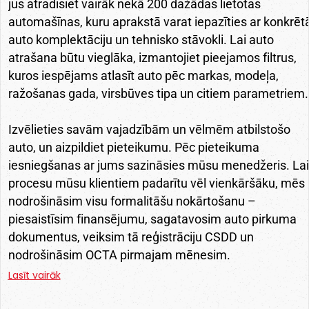
jūs atradīsiet vairāk nekā 200 dažādas lietotas
automašīnas, kuru aprakstā varat iepazīties ar konkrēt
auto komplektāciju un tehnisko stāvokli. Lai auto
atrašana būtu vieglāka, izmantojiet pieejamos filtrus,
kuros iespējams atlasīt auto pēc markas, modeļa,
ražošanas gada, virsbūves tipa un citiem parametriem.
Izvēlieties savām vajadzībām un vēlmēm atbilstošo
auto, un aizpildiet pieteikumu. Pēc pieteikuma
iesniegšanas ar jums sazināsies mūsu menedžeris. Lai
procesu mūsu klientiem padarītu vēl vienkāršāku, mēs
nodrošināsim visu formalitāšu nokārtošanu –
piesaistīsim finansējumu, sagatavosim auto pirkuma
dokumentus, veiksim tā reģistrāciju CSDD un
nodrošināsim OCTA pirmajam mēnesim.
Lasīt vairāk