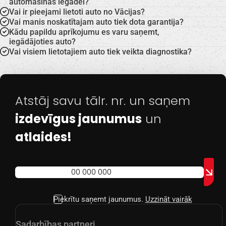
automašīnas iegādei?
Vai ir pieejami lietoti auto no Vācijas?
Vai manis noskatītajam auto tiek dota garantija?
Kādu papildu aprīkojumu es varu saņemt,
iegādājoties auto?
Vai visiem lietotajiem auto tiek veikta diagnostika?
Atstāj savu tālr. nr. un saņem
izdevīgus jaunumus
un
atlaides!
Piekrītu saņemt jaunumus.
Uzzināt vairāk
Sadarbības partneri