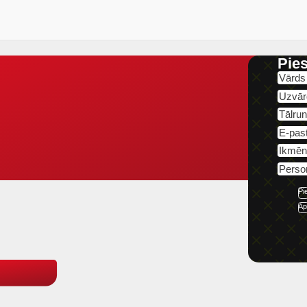
Pie
Pi
Ap