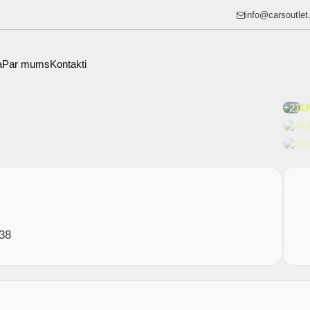
info@carsoutlet.
a
Par mums
Kontakti
+21
38