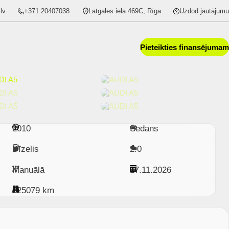
lv
+371 20407038
Latgales iela 469C, Rīga
Uzdod jautājumu
Pieteikties finansējumam
2010
Sedans
Dīzelis
2.0
Manuālā
17.11.2026
325079 km