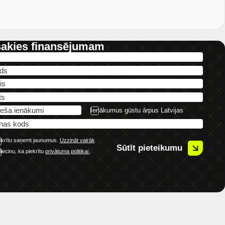
sakies finansējumam
Ienākumus gūstu ārpus Latvijas
ekrītu saņemt jaunumus.
Uzzināt vairāk
Sūtīt pieteikumu
liecinu, ka piekrītu
privātuma politikai
.