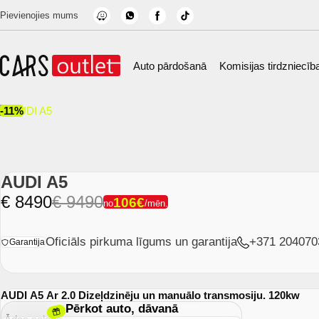
Skip to main content
Pievienojies mums
Auto pārdošanā
Komisijas tirdzniecīb
-11%
AUDI A5
€ 8490
€ 9490
106€
no
/mēn.
Oficiāls pirkuma līgums un garantija
+371 204070
Garantija
AUDI A5 Ar 2.0 Dizeļdzinēju un manuālo transmosiju. 120kw
Pērkot auto, dāvanā