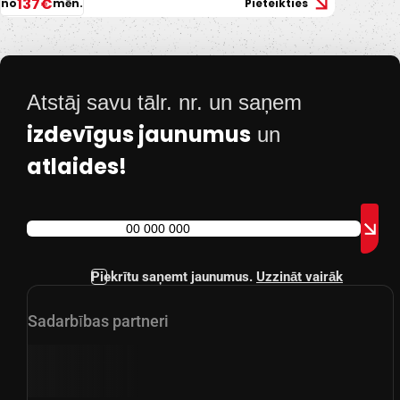
137€
no
mēn.
Pieteikties
Atstāj savu tālr. nr. un saņem
izdevīgus jaunumus
un
atlaides!
Piekrītu saņemt jaunumus.
Uzzināt vairāk
Sadarbības partneri