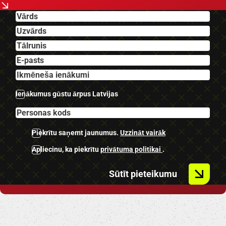
-IsoFix sēdeklīšu stiprinājumi.
-Gaisa kondicionieris.
-Klimatkontrole.
-Audi multimedija.
-Kruīza kontrole.
-Tonēti aizmugurējie stikli.
-Lietus sensors.
Ienākumus gūstu ārpus Latvijas
-Panorāmas lūka.
-Priekšējie parkošanās sensori.
-Aizmugurējie parkošanās sensori.
Piekrītu saņemt jaunumus.
Uzzināt vairāk
-Miglas lukturi.
Apliecinu, ka piekrītu
privātuma politikai
.
U.C ekstras.
Sūtīt pieteikumu