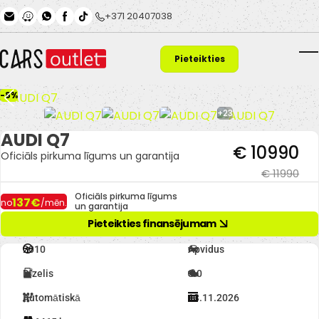
Skip to main content
+371 20407038
Pieteikties
T
finansējumam
-8%
+23
AUDI Q7
€ 10990
Oficiāls pirkuma līgums un garantija
€ 11990
Oficiāls pirkuma līgums
137€
no
/mēn.
un garantija
Pieteikties finansējumam
2010
Apvidus
Dīzelis
3.0
Automātiskā
13.11.2026