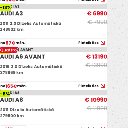
-13%
AUDI A3
€ 6990
€ 7990
2011
2.0 Dīzelis
Automātiskā
248832 km
87€
no
mēn.
Pieteikties
Quattro
-6%
AUDI A6 AVANT
€ 13190
€ 13990
2016
2.0 Dīzelis
Automātiskā
378869 km
165€
no
mēn.
Pieteikties
-8%
AUDI A8
€ 10990
€ 11990
2011
Dīzelis
Automātiskā
279600 km