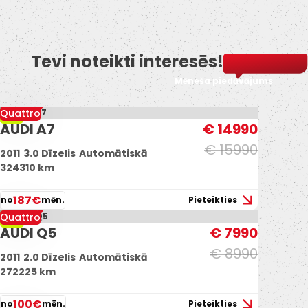
Tevi noteikti interesēs!
Mēneša piedāvājums
Quattro
-6%
AUDI A7
€ 14990
€ 15990
2011
3.0 Dīzelis
Automātiskā
324310 km
187€
no
mēn.
Pieteikties
Quattro
-11%
AUDI Q5
€ 7990
€ 8990
2011
2.0 Dīzelis
Automātiskā
272225 km
100€
no
mēn.
Pieteikties