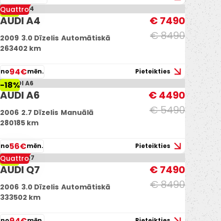
Quattro
-12%
AUDI A4
€ 7490
€ 8490
2009
3.0 Dīzelis
Automātiskā
263402 km
94€
no
mēn.
Pieteikties
-18%
AUDI A6
€ 4490
€ 5490
2006
2.7 Dīzelis
Manuālā
280185 km
56€
no
mēn.
Pieteikties
Quattro
-12%
AUDI Q7
€ 7490
€ 8490
2006
3.0 Dīzelis
Automātiskā
333502 km
94€
no
mēn.
Pieteikties