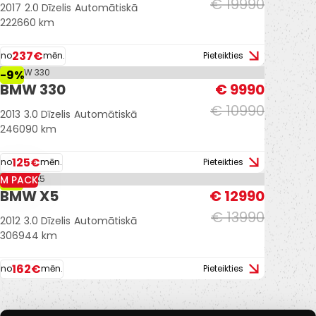
€ 19990
2017
2.0 Dīzelis
Automātiskā
222660 km
237€
no
mēn.
Pieteikties
-9%
BMW 330
€ 9990
€ 10990
2013
3.0 Dīzelis
Automātiskā
246090 km
125€
no
mēn.
Pieteikties
M PACK
-7%
BMW X5
€ 12990
€ 13990
2012
3.0 Dīzelis
Automātiskā
306944 km
162€
no
mēn.
Pieteikties