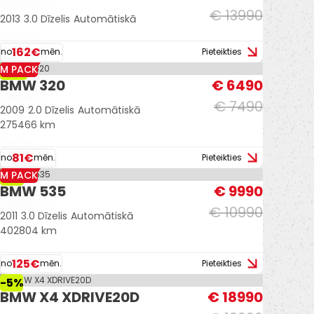
€ 13990
2013
3.0 Dīzelis
Automātiskā
162€
no
mēn.
Pieteikties
M PACK
-13%
BMW 320
€ 6490
€ 7490
2009
2.0 Dīzelis
Automātiskā
275466 km
81€
no
mēn.
Pieteikties
M PACK
-9%
BMW 535
€ 9990
€ 10990
2011
3.0 Dīzelis
Automātiskā
402804 km
125€
no
mēn.
Pieteikties
-5%
BMW X4 XDRIVE20D
€ 18990