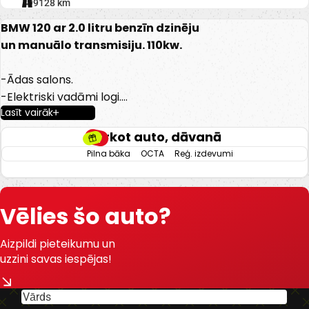
199128 km
BMW 120 ar 2.0 litru benzīn dzinēju
un manuālo transmisiju. 110kw.
-Ādas salons.
-Elektriski vadāmi logi.
Lasīt vairāk
-Elektriski regulējami spoguļi.
-Gaisa kondicionieris.
Pērkot auto, dāvanā
-Klimatkontrole.
Pilna bāka
OCTA
Reģ. izdevumi
-Lietus sensors.
-Aizmugurējie parkošanās sensori.
-Riepu spiediena kontrole.
Vēlies šo auto?
-Miglas lukturi.
Aizpildi pieteikumu un
-U.C Ekstras
uzzini savas iespējas!