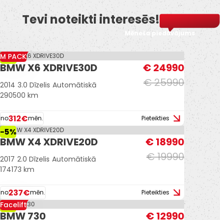
Tevi noteikti interesēs!
Mēneša piedāvājums
M PACK
-4%
BMW X6 XDRIVE30D
€ 24990
€ 25990
2014
3.0 Dīzelis
Automātiskā
290500 km
312€
no
mēn.
Pieteikties
-5%
BMW X4 XDRIVE20D
€ 18990
€ 19990
2017
2.0 Dīzelis
Automātiskā
174173 km
237€
no
mēn.
Pieteikties
Facelift
-7%
BMW 730
€ 12990