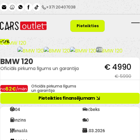
Skip to main content
+371 20407038
Pieteikties
T
finansējumam
-17%
+19
BMW 120
€ 4990
Oficiāls pirkuma līgums un garantija
€ 5990
Oficiāls pirkuma līgums
62€
no
/mēn.
un garantija
Pieteikties finansējumam
2004
Hečbeks
Benzīns
2.0
Manuālā
05.03.2026