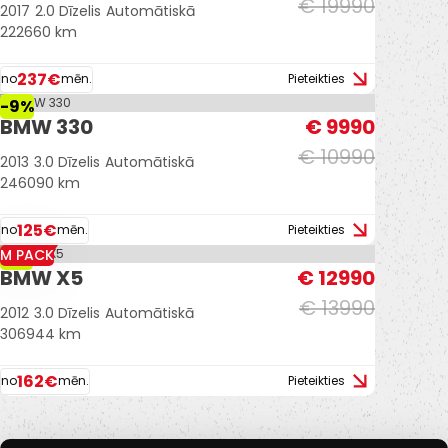
€ 19990
2017
2.0 Dīzelis
Automātiskā
222660 km
237€
no
mēn.
Pieteikties
-9%
BMW 330
€ 9990
€ 10990
2013
3.0 Dīzelis
Automātiskā
246090 km
125€
no
mēn.
Pieteikties
M PACK
-7%
BMW X5
€ 12990
€ 13990
2012
3.0 Dīzelis
Automātiskā
306944 km
162€
no
mēn.
Pieteikties