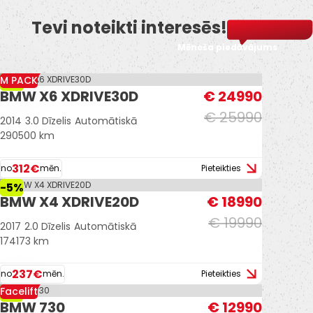
Tevi noteikti interesēs!
Mēneša piedāvājums
M PACK
-4%
BMW X6 XDRIVE30D
€ 24990
€ 25990
2014
3.0 Dīzelis
Automātiskā
290500 km
312€
no
mēn.
Pieteikties
-5%
BMW X4 XDRIVE20D
€ 18990
€ 19990
2017
2.0 Dīzelis
Automātiskā
174173 km
237€
no
mēn.
Pieteikties
Facelift
-7%
BMW 730
€ 12990