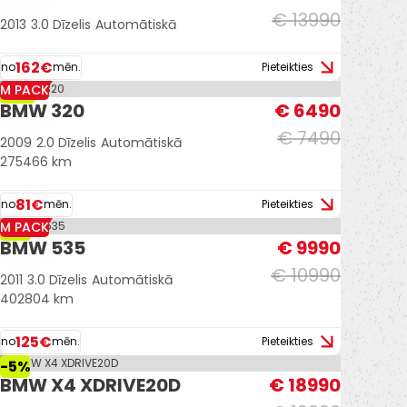
€ 13990
2013
3.0 Dīzelis
Automātiskā
162€
no
mēn.
Pieteikties
M PACK
-13%
BMW 320
€ 6490
€ 7490
2009
2.0 Dīzelis
Automātiskā
275466 km
81€
no
mēn.
Pieteikties
M PACK
-9%
BMW 535
€ 9990
€ 10990
2011
3.0 Dīzelis
Automātiskā
402804 km
125€
no
mēn.
Pieteikties
-5%
BMW X4 XDRIVE20D
€ 18990