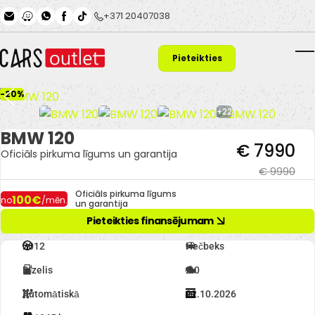
Skip to main content
+371 20407038
Pieteikties
T
finansējumam
-20%
+22
BMW 120
€ 7990
Oficiāls pirkuma līgums un garantija
€ 9990
Oficiāls pirkuma līgums
100€
no
/mēn.
un garantija
Pieteikties finansējumam
2012
Hečbeks
Dīzelis
2.0
Automātiskā
22.10.2026