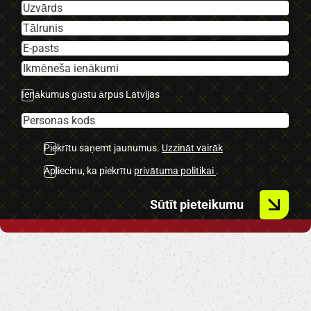
-Key less.
-Miglas lukturi.
-U.C Ekstras
Ienākumus gūstu ārpus Latvijas
Piekrītu saņemt jaunumus.
Uzzināt vairāk
Apliecinu, ka piekrītu
privātuma politikai
.
Sūtīt pieteikumu