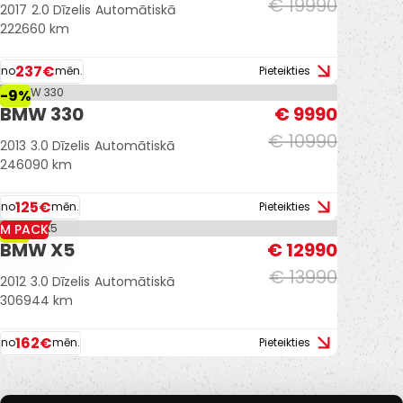
€ 19990
2017
2.0 Dīzelis
Automātiskā
222660 km
237€
no
mēn.
Pieteikties
-9%
BMW 330
€ 9990
€ 10990
2013
3.0 Dīzelis
Automātiskā
246090 km
125€
no
mēn.
Pieteikties
M PACK
-7%
BMW X5
€ 12990
€ 13990
2012
3.0 Dīzelis
Automātiskā
306944 km
162€
no
mēn.
Pieteikties