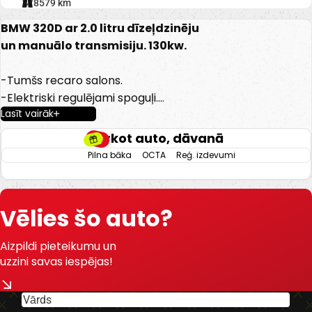
278579 km
BMW 320D ar 2.0 litru dīzeļdzinēju
un manuālo transmisiju. 130kw.
-Tumšs recaro salons.
-Elektriski regulējami spoguļi.
Lasīt vairāk
-Parkošanas sensori.
-Gaisa kondicionieris.
Pērkot auto, dāvanā
-Klimata kontrole.
Pilna bāka
OCTA
Reģ. izdevumi
-Automātiskās gaismas.
-BMW multimēdija.
-Xenon lukturi.
Vēlies šo auto?
-Lietus sensors.
-Vieglmetāla diski.
Aizpildi pieteikumu un
-Start/stop sistēma.
uzzini savas iespējas!
-Tonēti aizugurējie logi.
-U.C. ekstras.