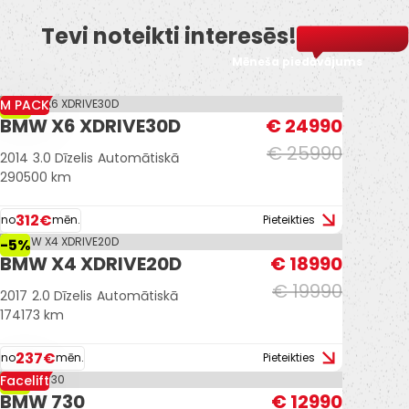
Tevi noteikti interesēs!
Mēneša piedāvājums
M PACK
-4%
BMW X6 XDRIVE30D
€ 24990
€ 25990
2014
3.0 Dīzelis
Automātiskā
290500 km
312€
no
mēn.
Pieteikties
-5%
BMW X4 XDRIVE20D
€ 18990
€ 19990
2017
2.0 Dīzelis
Automātiskā
174173 km
237€
no
mēn.
Pieteikties
Facelift
-7%
BMW 730
€ 12990