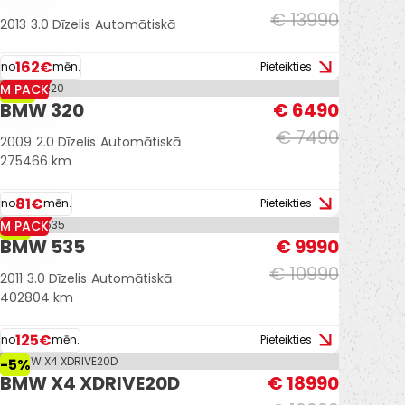
€ 13990
2013
3.0 Dīzelis
Automātiskā
162€
no
mēn.
Pieteikties
M PACK
-13%
BMW 320
€ 6490
€ 7490
2009
2.0 Dīzelis
Automātiskā
275466 km
81€
no
mēn.
Pieteikties
M PACK
-9%
BMW 535
€ 9990
€ 10990
2011
3.0 Dīzelis
Automātiskā
402804 km
125€
no
mēn.
Pieteikties
-5%
BMW X4 XDRIVE20D
€ 18990