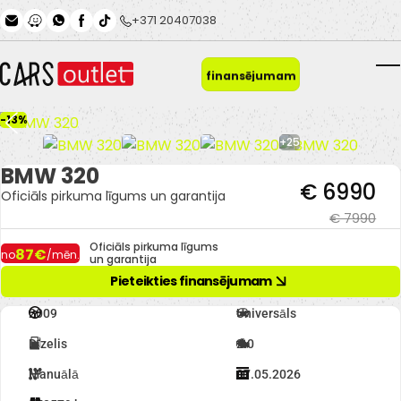
Skip to main content
+371 20407038
Pieteikties
finansējumam
T
-13%
+25
BMW 320
€ 6990
Oficiāls pirkuma līgums un garantija
€ 7990
Oficiāls pirkuma līgums
87€
no
/mēn.
un garantija
Pieteikties finansējumam
2009
Universāls
Dīzelis
2.0
Manuālā
07.05.2026