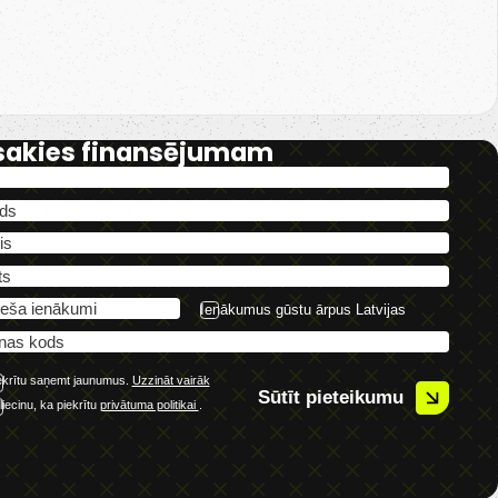
sakies finansējumam
Ienākumus gūstu ārpus Latvijas
ekrītu saņemt jaunumus.
Uzzināt vairāk
Sūtīt pieteikumu
liecinu, ka piekrītu
privātuma politikai
.