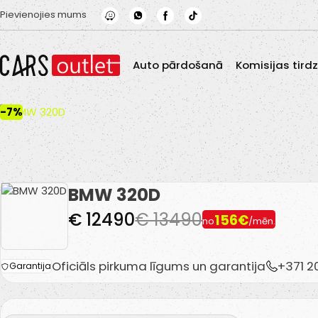
Skip to main content
Pievienojies mums
Auto pārdošanā
Komisijas tird
-7%
BMW 320D
€ 12490
€ 13490
156€
no
/mēn.
Oficiāls pirkuma līgums un garantija
+371 
Garantija