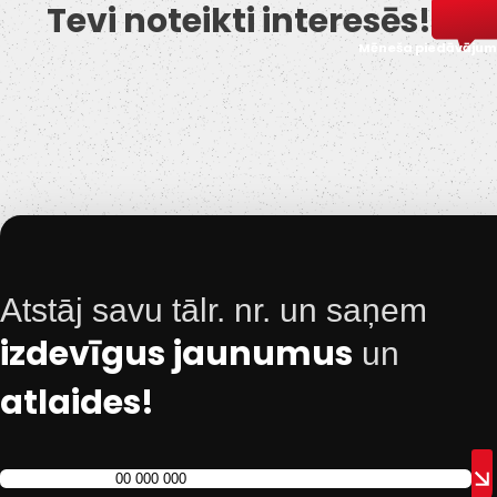
Tevi noteikti interesēs!
Mēneša piedāvājum
Atstāj savu tālr. nr. un saņem
izdevīgus jaunumus
un
atlaides!