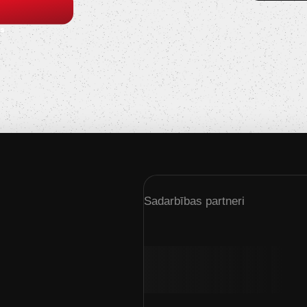
s
Sadarbības partneri