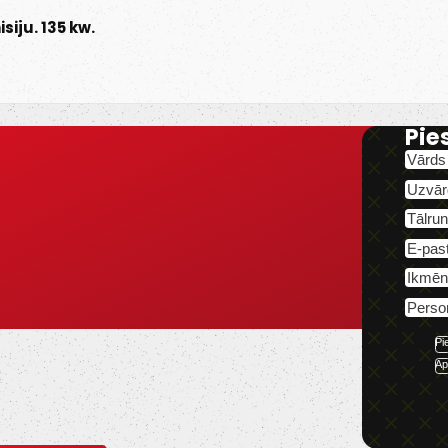
siju. 135 kw.
Pie
Pi
Ap