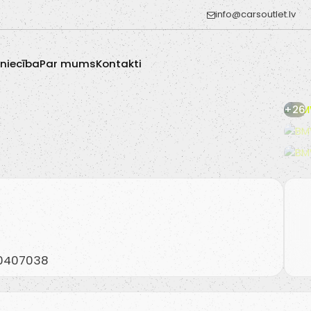
info@carsoutlet.lv
zniecība
Par mums
Kontakti
+26
20407038