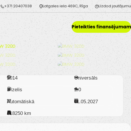
+371 20407038
Latgales iela 469C, Rīga
Uzdod jautājumu
Pieteikties finansējumam
2014
Universāls
Dīzelis
2.0
Automātiskā
11.05.2027
318250 km