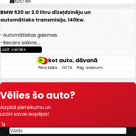
306257 km
BMW 520 ar 2.0 litru dīzeļdzinēju un
automātisko transmisiju. 140kw.
-Automātiskas gaismas.
-Recaro salons.
Lasīt vairāk
-Sart/stop.
-2 Atslēgas.
Pērkot auto, dāvanā
-Sport/comfort režīmi.
Pilna bāka
OCTA
Reģ. izdevumi
-Auto hold.
-Parking sensori.
-Eletriski regulējams salons.
Vēlies šo auto?
-Kruīza kontrole.
-BMW multimedijas sistēma ar
Aizpildi pieteikumu un
navigāciju.
uzzini savas iespējas!
-Gaisa kondicionieris.
-Klimatkontrole.
-Vieglmetāla diski ar labām riepām.