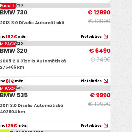
Facelift
-7%
BMW 730
€ 12990
€ 13990
2013
3.0 Dīzelis
Automātiskā
162€
no
mēn.
Pieteikties
M PACK
-13%
BMW 320
€ 6490
€ 7490
2009
2.0 Dīzelis
Automātiskā
275466 km
81€
no
mēn.
Pieteikties
M PACK
-9%
BMW 535
€ 9990
€ 10990
2011
3.0 Dīzelis
Automātiskā
402804 km
125€
no
mēn.
Pieteikties