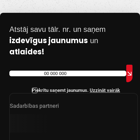
Atstāj savu tālr. nr. un saņem
izdevīgus jaunumus
un
atlaides!
Piekrītu saņemt jaunumus.
Uzzināt vairāk
Sadarbības partneri