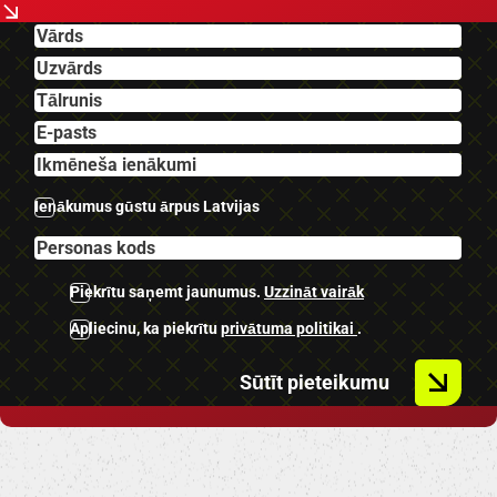
-Aizmugurējie parking sensori.
-Bluetooth.
U.C Ekstras.
Ienākumus gūstu ārpus Latvijas
Piekrītu saņemt jaunumus.
Uzzināt vairāk
Apliecinu, ka piekrītu
privātuma politikai
.
Sūtīt pieteikumu