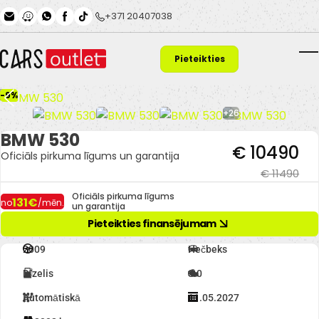
Skip to main content
+371 20407038
Pieteikties
T
finansējumam
-9%
+26
BMW 530
€ 10490
Oficiāls pirkuma līgums un garantija
€ 11490
Oficiāls pirkuma līgums
131€
no
/mēn.
un garantija
Pieteikties finansējumam
2009
Hečbeks
Dīzelis
3.0
Automātiskā
11.05.2027