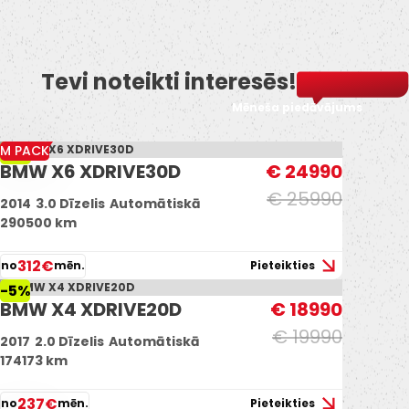
Tevi noteikti interesēs!
Mēneša piedāvājums
M PACK
-4%
BMW X6 XDRIVE30D
€ 24990
€ 25990
2014
3.0 Dīzelis
Automātiskā
290500 km
312€
no
mēn.
Pieteikties
-5%
BMW X4 XDRIVE20D
€ 18990
€ 19990
2017
2.0 Dīzelis
Automātiskā
174173 km
237€
no
mēn.
Pieteikties