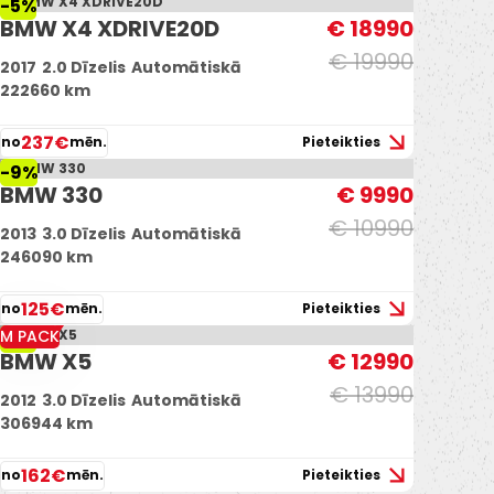
-5%
BMW X4 XDRIVE20D
€ 18990
€ 19990
2017
2.0 Dīzelis
Automātiskā
222660 km
237€
no
mēn.
Pieteikties
-9%
BMW 330
€ 9990
€ 10990
2013
3.0 Dīzelis
Automātiskā
246090 km
125€
no
mēn.
Pieteikties
M PACK
-7%
BMW X5
€ 12990
€ 13990
2012
3.0 Dīzelis
Automātiskā
306944 km
162€
no
mēn.
Pieteikties