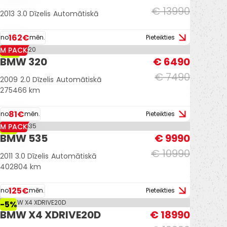
€ 13990
2013
3.0 Dīzelis
Automātiskā
162€
no
mēn.
Pieteikties
M PACK
-13%
BMW 320
€ 6490
€ 7490
2009
2.0 Dīzelis
Automātiskā
275466 km
81€
no
mēn.
Pieteikties
M PACK
-9%
BMW 535
€ 9990
€ 10990
2011
3.0 Dīzelis
Automātiskā
402804 km
125€
no
mēn.
Pieteikties
-5%
BMW X4 XDRIVE20D
€ 18990