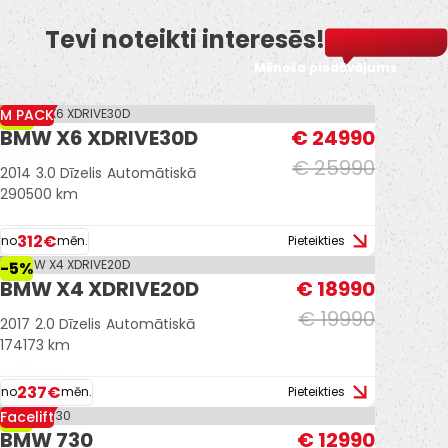
Tevi noteikti interesēs!
Mēneša piedāvājums
M PACK
-4%
BMW X6 XDRIVE30D
€ 24990
€ 25990
2014
3.0 Dīzelis
Automātiskā
290500 km
312€
no
mēn.
Pieteikties
-5%
BMW X4 XDRIVE20D
€ 18990
€ 19990
2017
2.0 Dīzelis
Automātiskā
174173 km
237€
no
mēn.
Pieteikties
Facelift
-7%
BMW 730
€ 12990