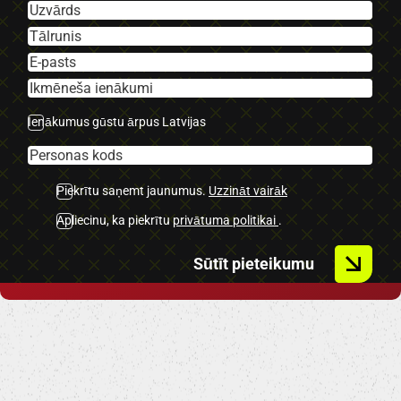
-Vieglmetāla diski.
-Xenon lukturi.
-Head-up.
-U.C. ekstras.
Ienākumus gūstu ārpus Latvijas
Piekrītu saņemt jaunumus.
Uzzināt vairāk
Apliecinu, ka piekrītu
privātuma politikai
.
Sūtīt pieteikumu