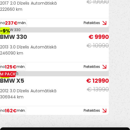
€ 19990
2017
2.0 Dīzelis
Automātiskā
222660 km
237€
no
mēn.
Pieteikties
-9%
BMW 330
€ 9990
€ 10990
2013
3.0 Dīzelis
Automātiskā
246090 km
125€
no
mēn.
Pieteikties
M PACK
-7%
BMW X5
€ 12990
€ 13990
2012
3.0 Dīzelis
Automātiskā
306944 km
162€
no
mēn.
Pieteikties