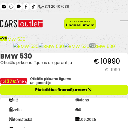
Skip to main content
+371 20407038
Pieteikties
finansējumam
T
-8%
+28
BMW 530
€ 10990
Oficiāls pirkuma līgums un garantija
€ 11990
Oficiāls pirkuma līgums
137€
no
/mēn.
un garantija
Pieteikties finansējumam
2012
Sedans
Dīzelis
3.0
Automātiskā
02.09.2026