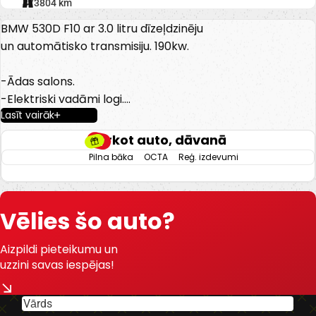
373804 km
BMW 530D F10 ar 3.0 litru dīzeļdzinēju
un automātisko transmisiju. 190kw.
-Ādas salons.
-Elektriski vadāmi logi.
Lasīt vairāk
-Elektriski regulējami spoguļi.
-Elektriski regulējams priekšējas
Pērkot auto, dāvanā
sēdvietas.
Pilna bāka
OCTA
Reģ. izdevumi
-Kondicionieris.
-Klimata kontrole.
-Automātiskā transmisija.
Vēlies šo auto?
-Keyless go.
-Kruīzkontrole.
Aizpildi pieteikumu un
-Navigācijas sistēma.
uzzini savas iespējas!
-Miglas lukturi.
-Priekšējie parkošanās sensori.
-Aizmugurējie parkošanās sensori.