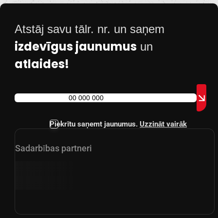
Atstāj savu tālr. nr. un saņem
izdevīgus jaunumus
un
atlaides!
Piekrītu saņemt jaunumus.
Uzzināt vairāk
Sadarbības partneri