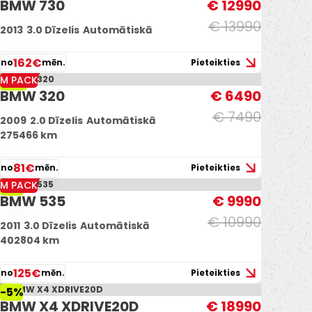
BMW 730
€ 12990
€ 13990
2013
3.0 Dīzelis
Automātiskā
162€
no
mēn.
Pieteikties
M PACK
-13%
BMW 320
€ 6490
€ 7490
2009
2.0 Dīzelis
Automātiskā
275466 km
81€
no
mēn.
Pieteikties
M PACK
-9%
BMW 535
€ 9990
€ 10990
2011
3.0 Dīzelis
Automātiskā
402804 km
125€
no
mēn.
Pieteikties
-5%
BMW X4 XDRIVE20D
€ 18990