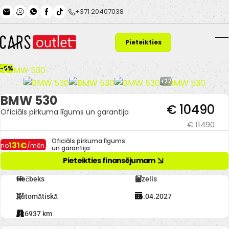
Skip to main content
+371 20407038
Pieteikties
T
finansējumam
-9%
+27
BMW 530
€ 10490
Oficiāls pirkuma līgums un garantija
€ 11490
Oficiāls pirkuma līgums
131€
no
/mēn.
un garantija
Pieteikties finansējumam
Hečbeks
Dīzelis
Automātiskā
16.04.2027
326937 km