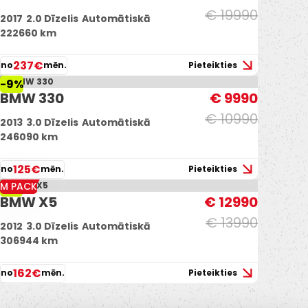
€ 19990
2017
2.0 Dīzelis
Automātiskā
222660 km
237€
no
mēn.
Pieteikties
-9%
BMW 330
€ 9990
€ 10990
2013
3.0 Dīzelis
Automātiskā
246090 km
125€
no
mēn.
Pieteikties
M PACK
-7%
BMW X5
€ 12990
€ 13990
2012
3.0 Dīzelis
Automātiskā
306944 km
162€
no
mēn.
Pieteikties