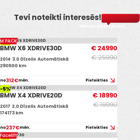
Tevi noteikti interesēs!
Mēneša piedāvājums
M PACK
-4%
BMW X6 XDRIVE30D
€ 24990
€ 25990
2014
3.0 Dīzelis
Automātiskā
290500 km
312€
no
mēn.
Pieteikties
-5%
BMW X4 XDRIVE20D
€ 18990
€ 19990
2017
2.0 Dīzelis
Automātiskā
174173 km
237€
no
mēn.
Pieteikties
Facelift
-7%