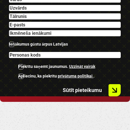
U.C Ekstras.
Ienākumus gūstu ārpus Latvijas
Piekrītu saņemt jaunumus.
Uzzināt vairāk
Apliecinu, ka piekrītu
privātuma politikai
.
Sūtīt pieteikumu