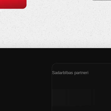
s
Sadarbības partneri