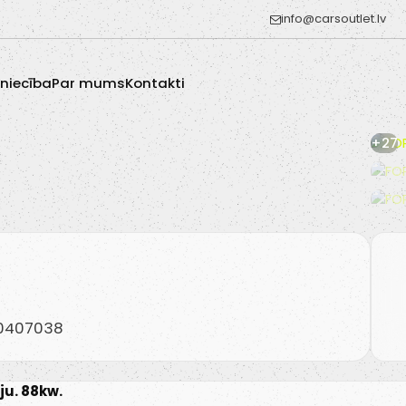
info@carsoutlet.lv
zniecība
Par mums
Kontakti
+27
20407038
ju. 88kw.