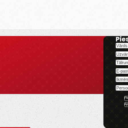
Pie
Pi
Ap