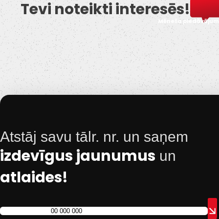
Tevi noteikti interesēs!
Mēneša piedāvājum
Atstāj savu tālr. nr. un saņem
izdevīgus jaunumus
un
atlaides!