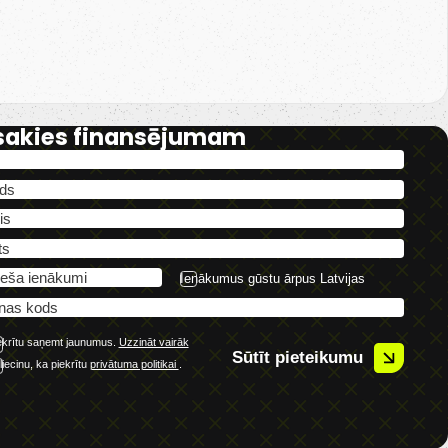
sakies finansējumam
Ienākumus gūstu ārpus Latvijas
ekrītu saņemt jaunumus.
Uzzināt vairāk
Sūtīt pieteikumu
liecinu, ka piekrītu
privātuma politikai
.