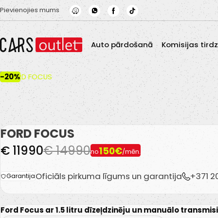
Skip to main content
Pievienojies mums
Auto pārdošanā
Komisijas tird
-20%
FORD FOCUS
€ 11990
€ 14990
150€
no
/mēn.
Oficiāls pirkuma līgums un garantija
+371 
Garantija
Ford Focus ar 1.5 litru dīzeļdzinēju un manuālo transmisi