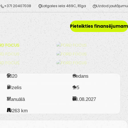
+371 20407038
Latgales iela 469C, Rīga
Uzdod jautājumu
Pieteikties finansējumam
2020
Sedans
Dīzelis
1.5
Manuālā
23.08.2027
79263 km