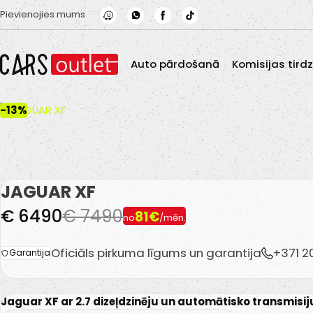
Skip to main content
Pievienojies mums
Auto pārdošanā
Komisijas tird
-13%
JAGUAR XF
€ 6490
€ 7490
81€
no
/mēn.
Oficiāls pirkuma līgums un garantija
+371 
Garantija
Jaguar XF ar 2.7 dizeļdzinēju un automātisko transmisiju