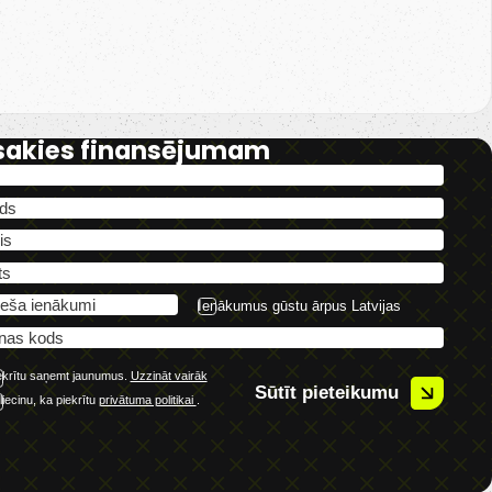
sakies finansējumam
Ienākumus gūstu ārpus Latvijas
ekrītu saņemt jaunumus.
Uzzināt vairāk
Sūtīt pieteikumu
liecinu, ka piekrītu
privātuma politikai
.