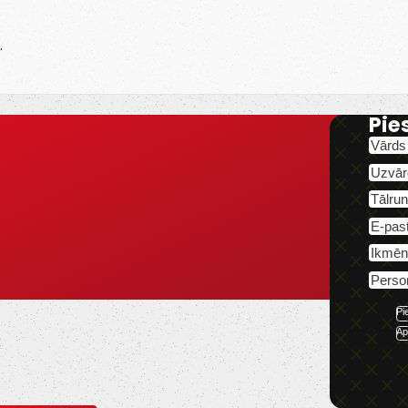
.
Pie
Pi
Ap