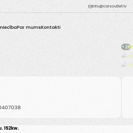
info@carsoutlet.lv
zniecība
Par mums
Kontakti
+26
20407038
. 152kw.