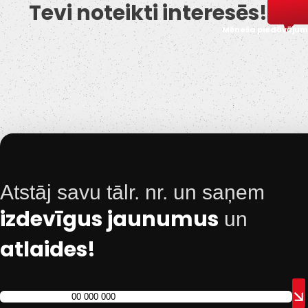
Tevi noteikti interesēs!
Mēneša piedāvājum
Atstāj savu tālr. nr. un saņem
izdevīgus jaunumus
un
atlaides!