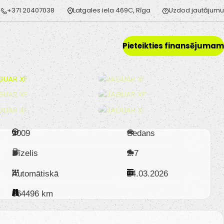
+371 20407038
Latgales iela 469C, Rīga
Uzdod jautājumu
Pieteikties finansējumam
2009
Sedans
Dīzelis
2.7
Automātiskā
24.03.2026
364496 km