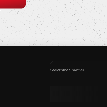
s
Sadarbības partneri