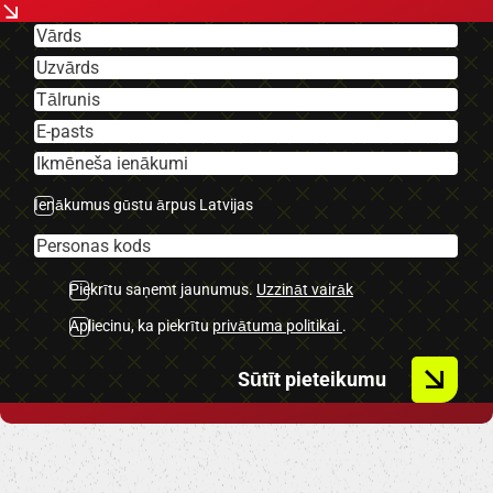
-Mercedes multimedia.
-Kondicionieris.
-Navigācija.
-Lūka.
-Klimatkontrole.
-Multifunkcionāla stūre.
-Vieglmetāla diski ar labām riepām.
Ienākumus gūstu ārpus Latvijas
-U.C. ekstras.
Piekrītu saņemt jaunumus.
Uzzināt vairāk
Apliecinu, ka piekrītu
privātuma politikai
.
Sūtīt pieteikumu