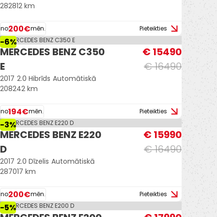
282812 km
200€
no
mēn.
Pieteikties
-6%
MERCEDES BENZ C350
€ 15490
E
€ 16490
2017
2.0 Hibrīds
Automātiskā
208242 km
194€
no
mēn.
Pieteikties
-3%
MERCEDES BENZ E220
€ 15990
D
€ 16490
2017
2.0 Dīzelis
Automātiskā
287017 km
200€
no
mēn.
Pieteikties
-5%