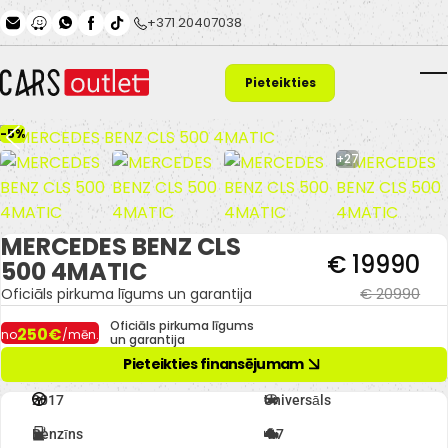
Skip to main content
+371 20407038
Pieteikties
T
finansējumam
-5%
+27
MERCEDES BENZ CLS
€ 19990
500 4MATIC
€ 20990
Oficiāls pirkuma līgums un garantija
Oficiāls pirkuma līgums
250€
no
/mēn.
un garantija
Pieteikties finansējumam
2017
Universāls
Benzīns
4.7