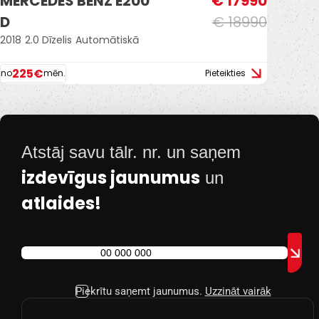
MERCEDES BENZ E200
€ 17990
D
€ 18990
2018
2.0 Dīzelis
Automātiskā
225€
no
mēn.
Pieteikties
Atstāj savu tālr. nr. un saņem
izdevīgus jaunumus
un
atlaides!
Piekrītu saņemt jaunumus.
Uzzināt vairāk