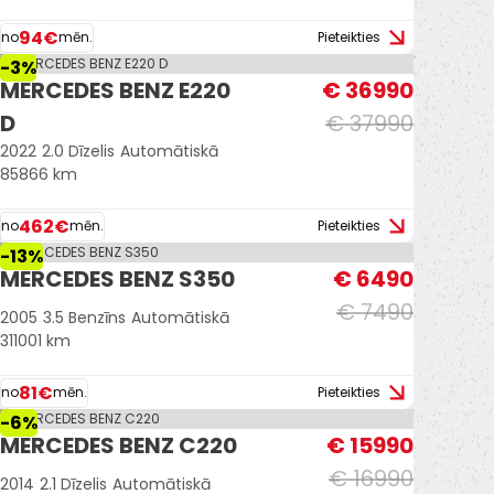
94€
no
mēn.
Pieteikties
-3%
MERCEDES BENZ E220
€ 36990
D
€ 37990
2022
2.0 Dīzelis
Automātiskā
85866 km
462€
no
mēn.
Pieteikties
-13%
MERCEDES BENZ S350
€ 6490
€ 7490
2005
3.5 Benzīns
Automātiskā
311001 km
81€
no
mēn.
Pieteikties
-6%
MERCEDES BENZ C220
€ 15990
€ 16990
2014
2.1 Dīzelis
Automātiskā