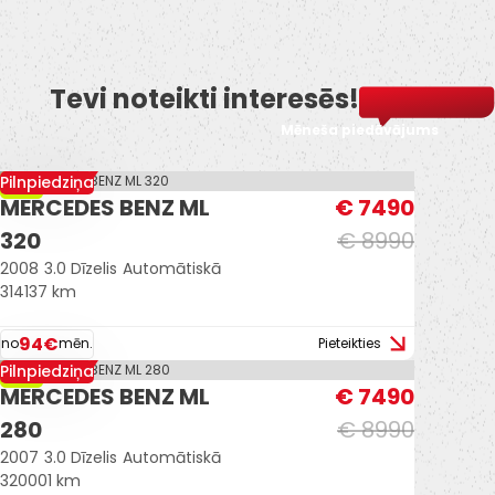
Tevi noteikti interesēs!
Mēneša piedāvājums
Pilnpiedziņa
-17%
MERCEDES BENZ ML
€ 7490
320
€ 8990
2008
3.0 Dīzelis
Automātiskā
314137 km
94€
no
mēn.
Pieteikties
Pilnpiedziņa
-17%
MERCEDES BENZ ML
€ 7490
280
€ 8990
2007
3.0 Dīzelis
Automātiskā
320001 km