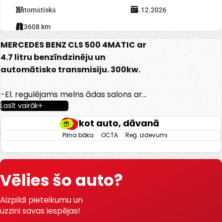
Automātiskā
04.12.2026
273608 km
MERCEDES BENZ CLS 500 4MATIC ar
4.7 litru benzīndzinēju un
automātisko transmisiju. 300kw.
-El. regulējams melns ādas salons ar
Lasīt vairāk
atmiņu.
-Automātiskā transmisija.
Pērkot auto, dāvanā
-Apsildāmas priekšējās sēdvietas
Pilna bāka
OCTA
Reģ. izdevumi
-Priekšējo sēdvietu ventilācija.
-Elektriski vadāmi logi.
-Automātiskās dienas gaismas.
Vēlies šo auto?
-Elektriski vadāmi sānu spoguļi.
-Xenon lukturi.
Aizpildi pieteikumu un
-Tonēti aizmugurējie logi.
uzzini savas iespējas!
-Kruīzkontrole.