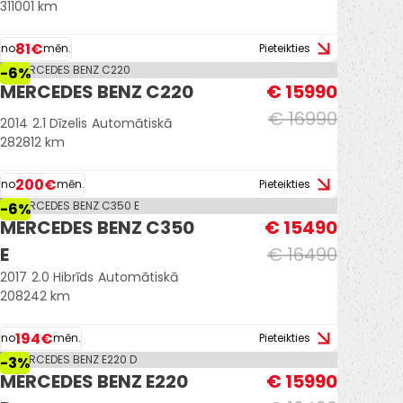
311001 km
81€
no
mēn.
Pieteikties
-6%
MERCEDES BENZ C220
€ 15990
€ 16990
2014
2.1 Dīzelis
Automātiskā
282812 km
200€
no
mēn.
Pieteikties
-6%
MERCEDES BENZ C350
€ 15490
E
€ 16490
2017
2.0 Hibrīds
Automātiskā
208242 km
194€
no
mēn.
Pieteikties
-3%
MERCEDES BENZ E220
€ 15990