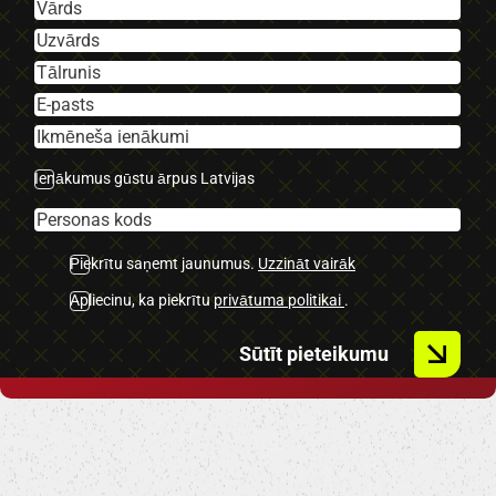
-Kondicionieris.
-Navigācija.
-Klimatkontrole.
-El. regulējama, multifunkcionāla
stūre.
-Priekšējie un aizmugurējie
Ienākumus gūstu ārpus Latvijas
parkošanās sensori.
-Atpakaļskata kamera.
-Lūka
Piekrītu saņemt jaunumus.
Uzzināt vairāk
-U.C. ekstras.
Apliecinu, ka piekrītu
privātuma politikai
.
Sūtīt pieteikumu