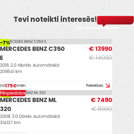
Tevi noteikti interesēs!
Mēneša piedāvājums
-7%
MERCEDES BENZ C350
€ 13990
E
€ 14990
2016
2.0 Hibrīds
Automātiskā
209541 km
175€
no
mēn.
Pieteikties
Pilnpiedziņa
-17%
MERCEDES BENZ ML
€ 7490
320
€ 8990
2008
3.0 Dīzelis
Automātiskā
314137 km