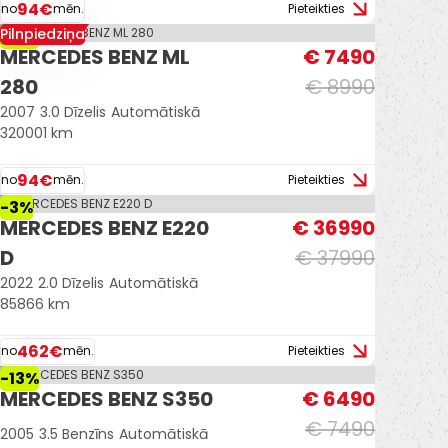
94€
no
mēn.
Pieteikties
Pilnpiedziņa
-17%
MERCEDES BENZ ML
€ 7490
280
€ 8990
2007
3.0 Dīzelis
Automātiskā
320001 km
94€
no
mēn.
Pieteikties
-3%
MERCEDES BENZ E220
€ 36990
D
€ 37990
2022
2.0 Dīzelis
Automātiskā
85866 km
462€
no
mēn.
Pieteikties
-13%
MERCEDES BENZ S350
€ 6490
€ 7490
2005
3.5 Benzīns
Automātiskā