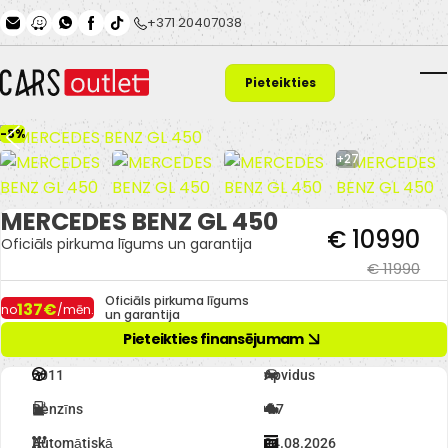
Skip to main content
+371 20407038
Pieteikties
T
finansējumam
-8%
+27
MERCEDES BENZ GL 450
€ 10990
Oficiāls pirkuma līgums un garantija
€ 11990
Oficiāls pirkuma līgums
137€
no
/mēn.
un garantija
Pieteikties finansējumam
2011
Apvidus
Benzīns
4.7
Automātiskā
24.08.2026