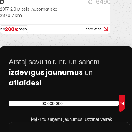
D
€ 16490
2017
2.0 Dīzelis
Automātiskā
287017 km
200€
no
mēn.
Pieteikties
Atstāj savu tālr. nr. un saņem
izdevīgus jaunumus
un
atlaides!
Piekrītu saņemt jaunumus.
Uzzināt vairāk