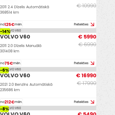
€ 10990
2011
2.4 Dīzelis
Automātiskā
368514 km
125€
no
mēn.
Pieteikties
-14%
VOLVO V60
€ 5990
€ 6990
2011
2.0 Dīzelis
Manuālā
301408 km
75€
no
mēn.
Pieteikties
-6%
VOLVO V60
€ 16990
€ 17990
2021
2.0 Benzīns
Automātiskā
235686 km
212€
no
mēn.
Pieteikties
-8%
VOLVO V60
€ 5490