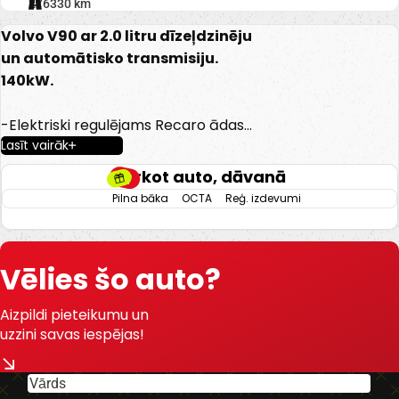
276330 km
Volvo V90 ar 2.0 litru dīzeļdzinēju
un automātisko transmisiju.
140kW.
-Elektriski regulējams Recaro ādas
Lasīt vairāk
salons.
-El. regulējami, apsildāmi un nolokami
Pērkot auto, dāvanā
spoguļi.
Pilna bāka
OCTA
Reģ. izdevumi
-Gaisa kondicionieris.
-Borta dators.
-Kruīza kontrole.
Vēlies šo auto?
-Keyless go.
-Start/stop sistēma.
Aizpildi pieteikumu un
-Lietus sensors.
uzzini savas iespējas!
-Ceļa zīmju atpazīšanas sistēma.
-Multistūre.
-Volvo multimedia.