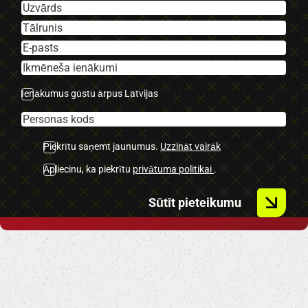
-Navigācija.
-Aizm. parkošanās sensori.
-Pr. parkošanās sensori.
-LED dienas gaitas gaismas.
-Automātiskās tuvās gaismas.
Ienākumus gūstu ārpus Latvijas
-Miglas lukturi.
-Vieglmetāla diski ar labām riepām.
Piekrītu saņemt jaunumus.
Uzzināt vairāk
-U.C. ekstras.
Apliecinu, ka piekrītu
privātuma politikai
.
Sūtīt pieteikumu