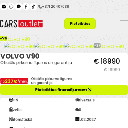
Skip to main content
+371 20407038
Pieteikties
T
finansējumam
-5%
+27
VOLVO V90
€ 18990
Oficiāls pirkuma līgums un garantija
€ 19990
Oficiāls pirkuma līgums
237€
no
/mēn.
un garantija
Pieteikties finansējumam
2019
Universāls
Dīzelis
2.0
Automātiskā
01.02.2027