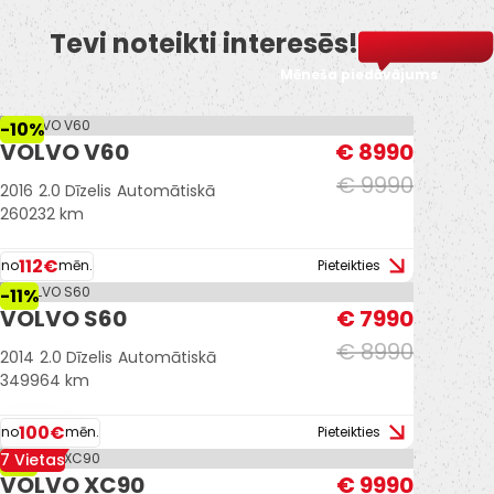
Tevi noteikti interesēs!
Mēneša piedāvājums
-10%
VOLVO V60
€ 8990
€ 9990
2016
2.0 Dīzelis
Automātiskā
260232 km
112€
no
mēn.
Pieteikties
-11%
VOLVO S60
€ 7990
€ 8990
2014
2.0 Dīzelis
Automātiskā
349964 km
100€
no
mēn.
Pieteikties
7 Vietas
-9%
VOLVO XC90
€ 9990