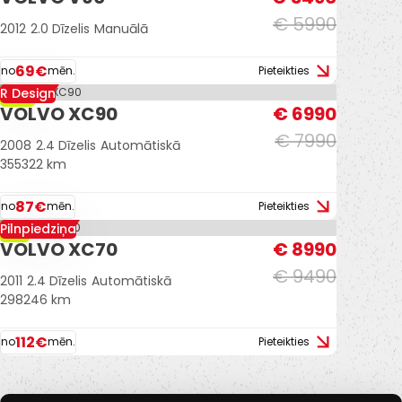
€ 5990
2012
2.0 Dīzelis
Manuālā
69€
no
mēn.
Pieteikties
R Design
-13%
VOLVO XC90
€ 6990
€ 7990
2008
2.4 Dīzelis
Automātiskā
355322 km
87€
no
mēn.
Pieteikties
Pilnpiedziņa
-5%
VOLVO XC70
€ 8990
€ 9490
2011
2.4 Dīzelis
Automātiskā
298246 km
112€
no
mēn.
Pieteikties