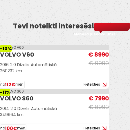
Tevi noteikti interesēs!
Mēneša piedāvājums
-10%
VOLVO V60
€ 8990
€ 9990
2016
2.0 Dīzelis
Automātiskā
260232 km
112€
no
mēn.
Pieteikties
-11%
VOLVO S60
€ 7990
€ 8990
2014
2.0 Dīzelis
Automātiskā
349964 km
100€
no
mēn.
Pieteikties