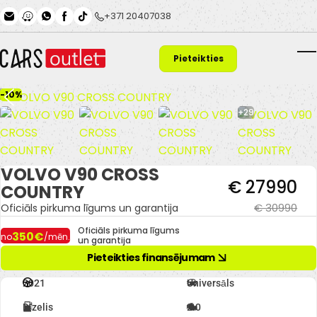
Skip to main content
+371 20407038
Pieteikties
T
finansējumam
-10%
+29
VOLVO V90 CROSS
€ 27990
COUNTRY
€ 30990
Oficiāls pirkuma līgums un garantija
Oficiāls pirkuma līgums
350€
no
/mēn.
un garantija
Pieteikties finansējumam
2021
Universāls
Dīzelis
2.0