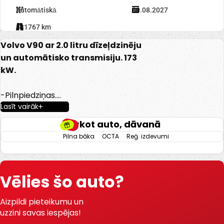
Automātiskā
30.08.2027
131767 km
Volvo V90 ar 2.0 litru dīzeļdzinēju
un automātisko transmisiju. 173
kW.
-Pilnpiedziņas.
Lasīt vairāk
-Elektriski regulējams Recaro ādas
salons.
Pērkot auto, dāvanā
-El. regulējami, apsildāmi un nolokami
Pilna bāka
OCTA
Reģ. izdevumi
spoguļi.
-Gaisa kondicionieris.
-Borta dators.
Vēlies šo auto?
-Kruīza kontrole.
-Keyless go.
Aizpildi pieteikumu un
-Start/stop sistēma.
uzzini savas iespējas!
-Lietus sensors.