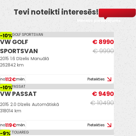
Tevi noteikti interesēs!
Mēneša piedāvājums
-10%
VW GOLF
€ 8990
SPORTSVAN
€ 9990
2015
1.6 Dīzelis
Manuālā
262842 km
112€
no
mēn.
Pieteikties
-10%
VW PASSAT
€ 9490
€ 10490
2015
2.0 Dīzelis
Automātiskā
318014 km
119€
no
mēn.
Pieteikties
-9%