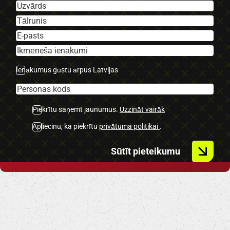
-Sēdvietu skaits 7.
-Autohold funcija.
-U.C. ekstras.
Ienākumus gūstu ārpus Latvijas
Piekrītu saņemt jaunumus.
Uzzināt vairāk
Apliecinu, ka piekrītu
privātuma politikai
.
Sūtīt pieteikumu