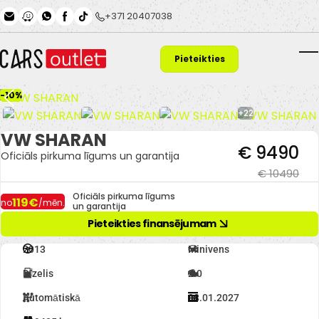
Skip to main content
+371 20407038
Pieteikties
T
finansējumam
-10%
+22
VW SHARAN
€ 9490
Oficiāls pirkuma līgums un garantija
€ 10490
Oficiāls pirkuma līgums
119€
no
/mēn.
un garantija
Pieteikties finansējumam
2013
Minivens
Dīzelis
2.0
Automātiskā
08.01.2027