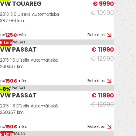
VW TOUAREG
€ 9990
€ 10990
2013
3.0 Dīzelis
Automātiskā
387786 km
125€
no
mēn.
Pieteikties
R Line
-8%
VW PASSAT
€ 11990
€ 12990
2015
1.6 Dīzelis
Automātiskā
260367 km
150€
no
mēn.
Pieteikties
-8%
VW PASSAT
€ 11990
€ 12990
2015
1.6 Dīzelis
Automātiskā
260367 km
150€
no
mēn.
Pieteikties
R Line
-7%