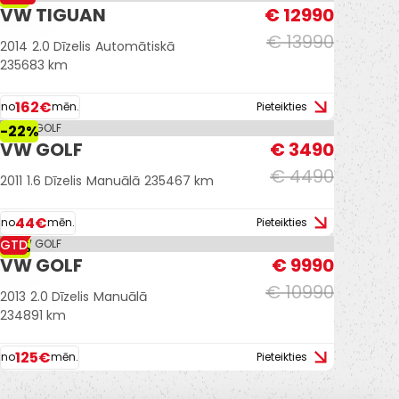
VW TIGUAN
€ 12990
€ 13990
2014
2.0 Dīzelis
Automātiskā
235683 km
162€
no
mēn.
Pieteikties
-22%
VW GOLF
€ 3490
€ 4490
2011
1.6 Dīzelis
Manuālā
235467 km
44€
no
mēn.
Pieteikties
GTD
-9%
VW GOLF
€ 9990
€ 10990
2013
2.0 Dīzelis
Manuālā
234891 km
125€
no
mēn.
Pieteikties