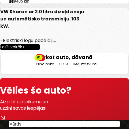
339405 km
VW Sharan ar 2.0 litru dīzeļdzinēju
un automātisko transmisiju. 103
kW.
-Elektriski logu pacēlāji.
Lasīt vairāk
-Pusādas salons.
-Elektriski regulējami un apsildāmi
Pērkot auto, dāvanā
spoguļi.
Pilna bāka
OCTA
Reģ. izdevumi
-Kondicionieris.
-Klimata kontrole.
-El. atveramas sānu durvis.
Vēlies šo auto?
-Multifunkcionāla stūre.
-Automātiskās gaismas.
Aizpildi pieteikumu un
-Priekšējie un aizmugurējie
uzzini savas iespējas!
parkošanās sensori.
-Atpakaļ skata kamera.
-Vieglmetāla diski.