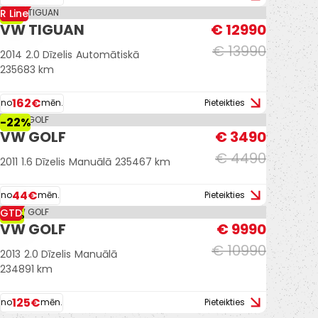
R Line
-7%
VW TIGUAN
€ 12990
€ 13990
2014
2.0 Dīzelis
Automātiskā
235683 km
162€
no
mēn.
Pieteikties
-22%
VW GOLF
€ 3490
€ 4490
2011
1.6 Dīzelis
Manuālā
235467 km
44€
no
mēn.
Pieteikties
GTD
-9%
VW GOLF
€ 9990
€ 10990
2013
2.0 Dīzelis
Manuālā
234891 km
125€
no
mēn.
Pieteikties