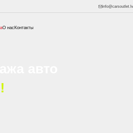
info@carsoutlet.l
а
O нас
Контакты
ажа авто
!