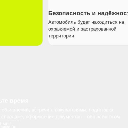
Безопасность и надёжнос
Автомобиль будет находиться на
охраняемой и застрахованной
территории.
ьте время
объявлений, встречи с покупателями, подготовка
к продаже, оформление документов – обо всём этом
я мы!
 нами