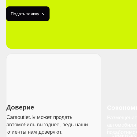
Подать заявку
Доверие
Сэконом
Carsoutlet.lv может продать
Размещение 
автомобиль выгоднее, ведь наши
автомобиля 
клиенты нам доверяют.
позаботимс
Свяжитесь с