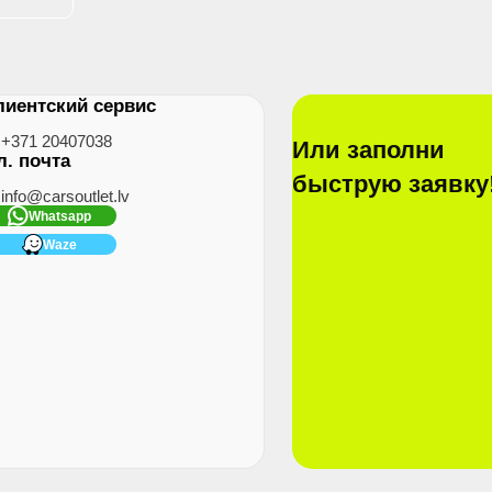
лиентский сервис
+371 20407038
Или заполни
л. почта
быструю заявку
info@carsoutlet.lv
Whatsapp
Waze