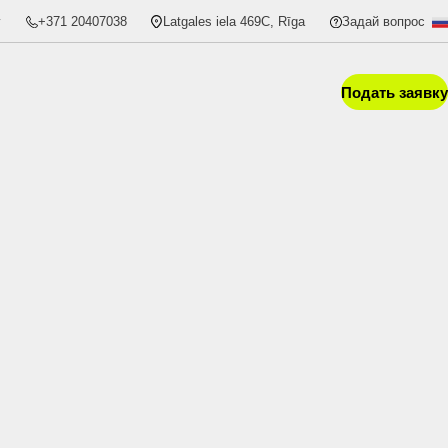
v
+371 20407038
Latgales iela 469C, Rīga
Задай вопрос
Подать заявку